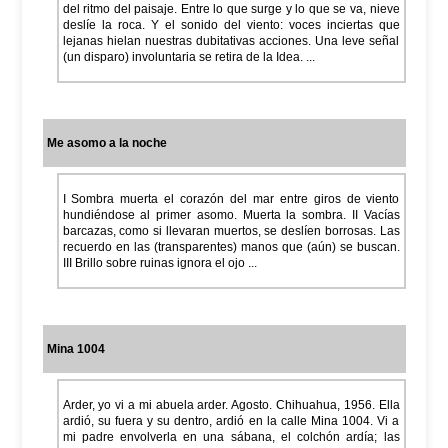
del ritmo del paisaje. Entre lo que surge y lo que se va, nieve
deslíe la roca. Y el sonido del viento: voces inciertas que
lejanas hielan nuestras dubitativas acciones. Una leve señal
(un disparo) involuntaria se retira de la Idea. ...
Me asomo a la noche
I Sombra muerta el corazón del mar entre giros de viento
hundiéndose al primer asomo. Muerta la sombra. II Vacías
barcazas, como si llevaran muertos, se deslíen borrosas. Las
recuerdo en las (transparentes) manos que (aún) se buscan.
III Brillo sobre ruinas ignora el ojo ...
Mina 1004
Arder, yo vi a mi abuela arder. Agosto. Chihuahua, 1956. Ella
ardió, su fuera y su dentro, ardió en la calle Mina 1004. Vi a
mi padre envolverla en una sábana, el colchón ardía; las