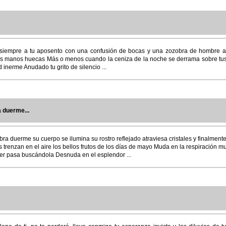
o siempre a tu aposento con una confusión de bocas y una zozobra de hombre a 
is manos huecas Más o menos cuando la ceniza de la noche se derrama sobre tus
 inerme Anudado tu grito de silencio ...
 duerme...
a duerme su cuerpo se ilumina su rostro reflejado atraviesa cristales y finalmente
s trenzan en el aire los bellos frutos de los días de mayo Muda en la respiración m
er pasa buscándola Desnuda en el esplendor ...