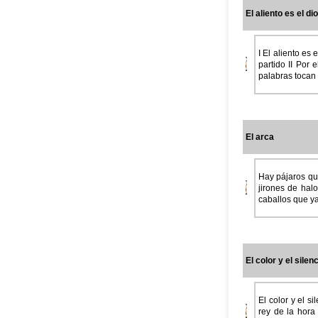
El aliento es el dio
I El aliento es
partido II Por
palabras tocan e
El arca
Hay pájaros que
jirones de hal
caballos que ya
El color y el silen
El color y el s
rey de la hora