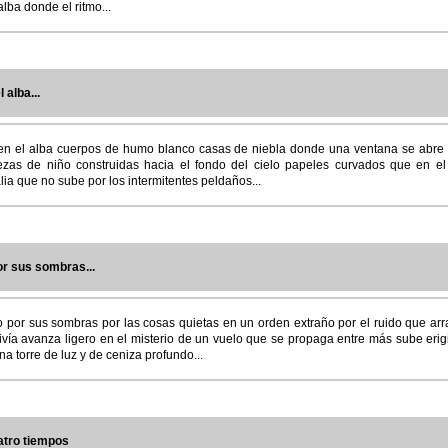
lba donde el ritmo...
 alba...
en el alba cuerpos de humo blanco casas de niebla donde una ventana se abre 
zas de niño construidas hacia el fondo del cielo papeles curvados que en el 
ia que no sube por los intermitentes peldaños...
or sus sombras...
o por sus sombras por las cosas quietas en un orden extraño por el ruido que arr
ivía avanza ligero en el misterio de un vuelo que se propaga entre más sube eri
a torre de luz y de ceniza profundo...
uatro tiempos