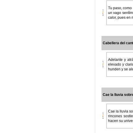
Tu paso, como u
un vago sentimi
calor, pues en 
Cabellera del canto
Adelante y atr
elevado y clari
hunden y se ale
Cae la lluvia sobre
Cae la lluvia s
rincones sosti
hacen su univer