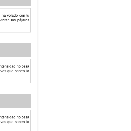
e ha volado con tu
vibran los pájaros
intensidad no cesa
ervos que saben la
intensidad no cesa
ervos que saben la