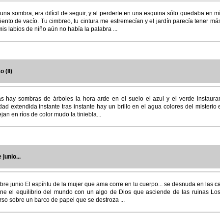
na sombra, era difícil de seguir, y al perderte en una esquina sólo quedaba en mí
ento de vacío. Tu cimbreo, tu cintura me estremecían y el jardín parecía tener má
mis labios de niño aún no había la palabra ...
 (II)
ás hay sombras de árboles la hora arde en el suelo el azul y el verde instaura
dad extendida instante tras instante hay un brillo en el agua colores del misterio
jan en ríos de color mudo la tiniebla...
 junio...
obre junio El espíritu de la mujer que ama corre en tu cuerpo... se desnuda en las ca
ene el equilibrio del mundo con un algo de Dios que asciende de las ruinas Lo
so sobre un barco de papel que se destroza ...