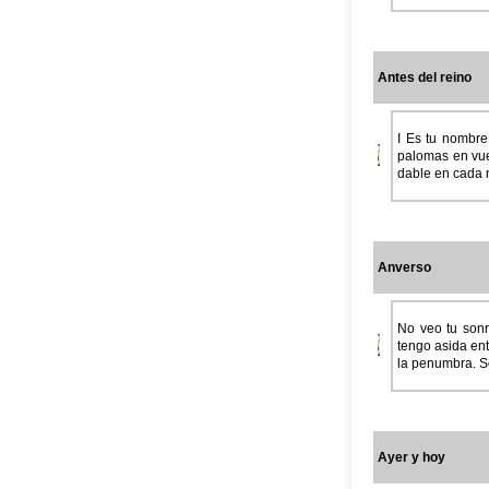
Antes del reino
I Es tu nombre
palomas en vue
dable en cada m
Anverso
No veo tu sonr
tengo asida en
la penumbra. Só
Ayer y hoy