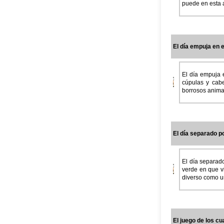
puede en esta a
El día empuja en el
El día empuja 
cúpulas y cabe
borrosos animal
El día separado p
El día separad
verde en que v
diverso como un
El juego de los c