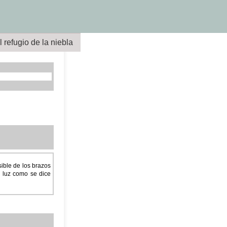
l refugio de la niebla
ible de los brazos
 luz como se dice