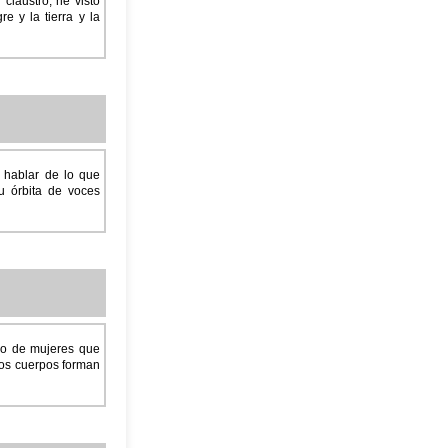
 claustro; he visto
e y la tierra y la
s hablar de lo que
u órbita de voces
ro de mujeres que
los cuerpos forman