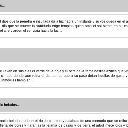
s...
 el dios que la penetra e insuflada da a luz habla un instante y su voz queda en el
 el día que se mueve la sabiduría erige templos quien ama el sol siente en su co
l aire y arden el ser viaja hacia la luz ...
 llevan en sus alas el verde de la hoja y el ocre de la rama bestias azules que vi
o o nube donde aún reina el día leones que a su paso dejan huellas de garra y
 inmóviles tiemblan...
cio helados...
ilencio helados rodean el río de cuerpos y palabras de una memoria que se retira
 llena de ocres y naranjas la lejanía de casas y de tierra el árbol mece ojos y