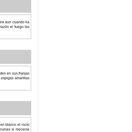
 aire aun cuando ha
razón el fuego las
sten en sus franjas
 espigas amarillas
 en blanco el rocío
 brumas si mecerse