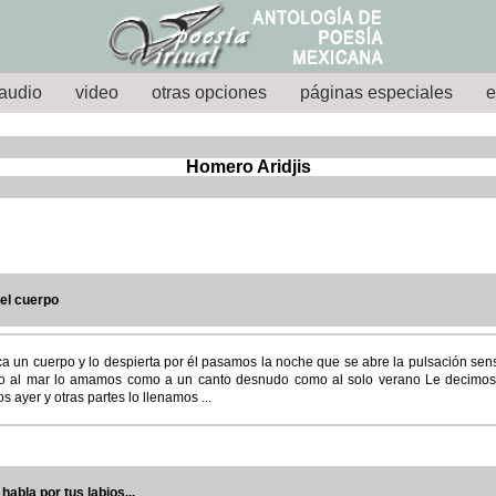
audio
video
otras opciones
páginas especiales
e
Homero Aridjis
el cuerpo
a un cuerpo y lo despierta por él pasamos la noche que se abre la pulsación sens
o al mar lo amamos como a un canto desnudo como al solo verano Le decimos
s ayer y otras partes lo llenamos ...
 habla por tus labios...