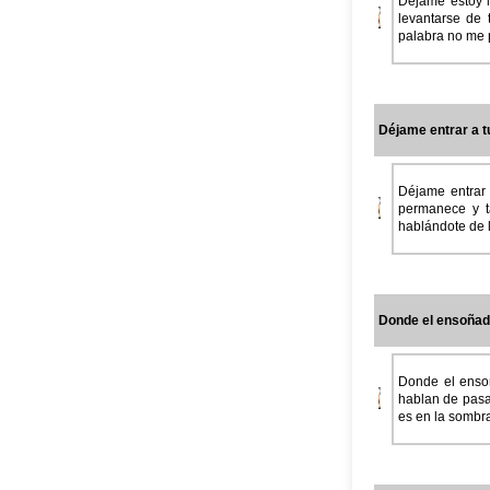
Déjame estoy ll
levantarse de 
palabra no me p
Déjame entrar a t
Déjame entrar 
permanece y t
hablándote de l
Donde el ensoñado
Donde el enso
hablan de pasa
es en la sombra u