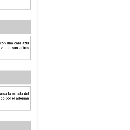
con una cara azul
viento son astros
anca la mirada del
gido por el ademán