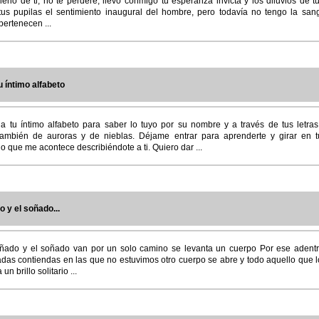
eno de ti, no te perderé, llevo conmigo tu esperanza invicta y los diluvios de tu
tus pupilas el sentimiento inaugural del hombre, pero todavía no tengo la sangr
ertenecen ...
u íntimo alfabeto
a tu íntimo alfabeto para saber lo tuyo por su nombre y a través de tus letra
ambién de auroras y de nieblas. Déjame entrar para aprenderte y girar en t
o que me acontece describiéndote a ti. Quiero dar ...
 y el soñado...
ñado y el soñado van por un solo camino se levanta un cuerpo Por ese adent
das contiendas en las que no estuvimos otro cuerpo se abre y todo aquello que 
n brillo solitario ...