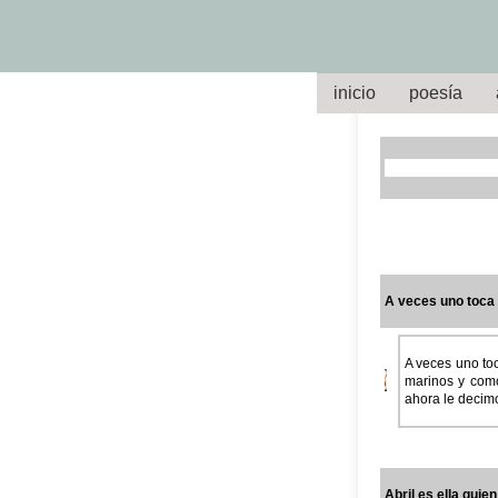
inicio
poesía
A veces uno toca 
A veces uno toc
marinos y com
ahora le decimo
Abril es ella quien