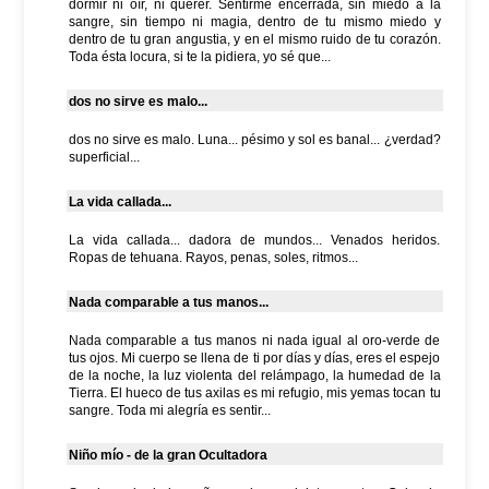
dormir ni oír, ni querer. Sentirme encerrada, sin miedo a la
sangre, sin tiempo ni magia, dentro de tu mismo miedo y
dentro de tu gran angustia, y en el mismo ruido de tu corazón.
Toda ésta locura, si te la pidiera, yo sé que...
dos no sirve es malo...
dos no sirve es malo. Luna... pésimo y sol es banal... ¿verdad?
superficial...
La vida callada...
La vida callada... dadora de mundos... Venados heridos.
Ropas de tehuana. Rayos, penas, soles, ritmos...
Nada comparable a tus manos...
Nada comparable a tus manos ni nada igual al oro-verde de
tus ojos. Mi cuerpo se llena de ti por días y días, eres el espejo
de la noche, la luz violenta del relámpago, la humedad de la
Tierra. El hueco de tus axilas es mi refugio, mis yemas tocan tu
sangre. Toda mi alegría es sentir...
Niño mío - de la gran Ocultadora