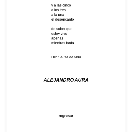
y a las cinco
a las tres
a la una
el desencanto
de saber que
estoy vivo
apenas
mientras tanto
De:
Causa de vida
ALEJANDRO AURA
regresar