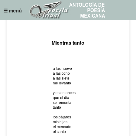
☰ menú
Mientras tanto
a las nueve
a las ocho
a las siete
me levanto
y es entonces
que el día
se remonta
tanto
los pájaros
mis hijos
el mercado
el canto