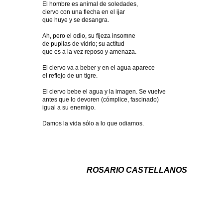
El hombre es animal de soledades,
ciervo con una flecha en el ijar
que huye y se desangra.
Ah, pero el odio, su fijeza insomne
de pupilas de vidrio; su actitud
que es a la vez reposo y amenaza.
El ciervo va a beber y en el agua aparece
el reflejo de un tigre.
El ciervo bebe el agua y la imagen. Se vuelve
antes que lo devoren (cómplice, fascinado)
igual a su enemigo.
Damos la vida sólo a lo que odiamos.
ROSARIO CASTELLANOS