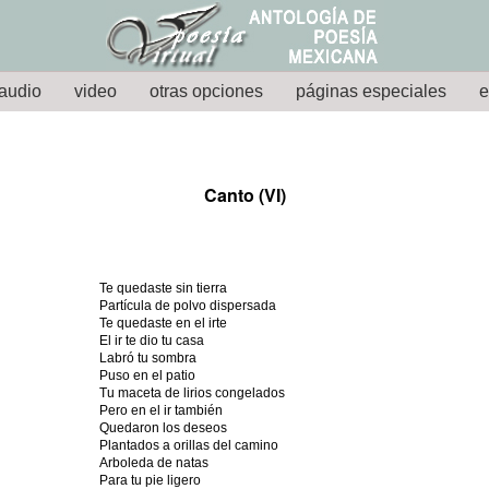
audio
video
otras opciones
páginas especiales
e
Canto (VI)
Te quedaste sin tierra
Partícula de polvo dispersada
Te quedaste en el irte
El ir te dio tu casa
Labró tu sombra
Puso en el patio
Tu maceta de lirios congelados
Pero en el ir también
Quedaron los deseos
Plantados a orillas del camino
Arboleda de natas
Para tu pie ligero