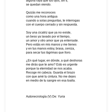
alguna raya que tus ojos, sin ti,
se quedan viendo.
Quizás me reconoces
como una hora antigua
cuando a solas preguntas, te interrogas
con el cuerpo cerrado y sin respuesta.
Soy una cicatriz que ya no existe,
un beso ya lavado por el tiempo,
un amor y otro amor que ya enterraste.
Pero estás en mis manos y me tienes
y en tus manos estoy, brasa, ceniza,
para secar tus lágrimas que lloro.
¿En qué lugar, en dónde, a qué deshoras
me dirás que te amo? Esto es urgente
porque la eternidad se nos acaba.
Recoge mi cabeza. Guarda el brazo
con que amé tu cintura. No me dejes
en medio de tu sangre en esa toalla.
Autonecrología (V) De:
Yuria