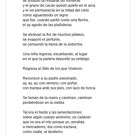
se sostuvo un instante sin moverse
y el grano de cacao quedó quieto en el arca
y el sol permanecía en la mitad del cielo
como aguardando un signo
que fue, cuando partió como una flecha,
el ay agudo de las plañideras.
Se deshojó la flor de muchos pétalos,
se evaporó el perfume,
se consumió la llama de la antorcha.
Una niña regresa, escarbando, al lugar
en el que la partera depositó su ombligo.
Regresa al Sitio de los que Vivieron.
Reconoce a su padre asesinado,
ay, ay, ay, con veneno, con puñal,
con trampa ante sus pies, con lazo de horca.
Se toman de la mano y caminan, caminan
perdiéndose en la niebla.
Tal era el llanto y las lamentaciones
sobre algún cuerpo anónimo; un cadáver
que no era el mío porque yo, vendida
a mercaderes, iba como esclava,
como nadie, al destierro.