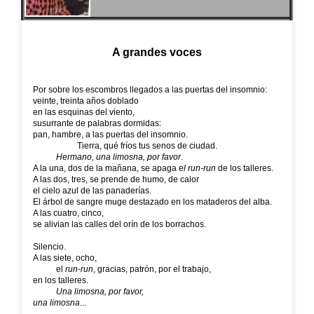
A grandes voces
Por sobre los escombros llegados a las puertas del insomnio:
veinte, treinta años doblado
en las esquinas del viento,
susurrante de palabras dormidas:
pan, hambre, a las puertas del insomnio.
Tierra, qué fríos tus senos de ciudad.
Hermano, una limosna, por favor
.
A la una, dos de la mañana, se apaga e
l run-run
de los talleres.
A las dos, tres, se prende de humo, de calor
el cielo azul de las panaderías.
El árbol de sangre muge destazado en los mataderos del alba.
A las cuatro, cinco,
se alivian las calles del orín de los borrachos.
Silencio.
A las siete, ocho,
el
run-run
, gracias, patrón, por el trabajo,
en los talleres.

Una limosna, por favor,
una limosna
...