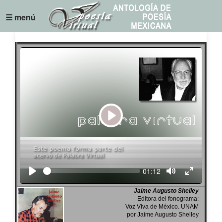
☰ menú
Play
Seek
Current
01:12
time
Jaime Augusto Shelley
Editora del fonograma:
Voz Viva de México. UNAM
por Jaime Augusto Shelley