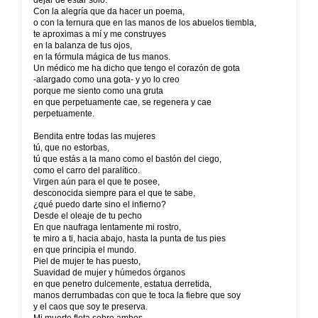
dejar de estar solo.
Con la alegría que da hacer un poema,
o con la ternura que en las manos de los abuelos tiembla,
te aproximas a mí y me construyes
en la balanza de tus ojos,
en la fórmula mágica de tus manos.
Un médico me ha dicho que tengo el corazón de gota
-alargado como una gota- y yo lo creo
porque me siento como una gruta
en que perpetuamente cae, se regenera y cae
perpetuamente.
Bendita entre todas las mujeres
tú, que no estorbas,
tú que estás a la mano como el bastón del ciego,
como el carro del paralítico.
Virgen aún para el que te posee,
desconocida siempre para el que te sabe,
¿qué puedo darte sino el infierno?
Desde el oleaje de tu pecho
En que naufraga lentamente mi rostro,
te miro a ti, hacia abajo, hasta la punta de tus pies
en que principia el mundo.
Piel de mujer te has puesto,
Suavidad de mujer y húmedos órganos
en que penetro dulcemente, estatua derretida,
manos derrumbadas con que te toca la fiebre que soy
y el caos que soy te preserva.