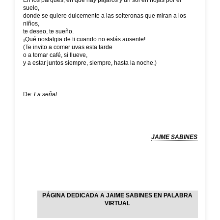
En los parques, en que hay pájaros y un sol en hojas por el
suelo,
donde se quiere dulcemente a las solteronas que miran a los
niños,
te deseo, te sueño.
¡Qué nostalgia de ti cuando no estás ausente!
(Te invito a comer uvas esta tarde
o a tomar café, si llueve,
y a estar juntos siempre, siempre, hasta la noche.)
De:
La señal
JAIME SABINES
PÁGINA DEDICADA A JAIME SABINES EN PALABRA
VIRTUAL