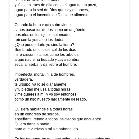
Mi muerte flota sobre ambos
y tú me extraes de ella como el agua de un pozo,
agua para la sed de Dios que soy entonces,
agua para el incendio de Dios que alimento.
Cuando la hora vacía sobreviene
sabes pasar tus dedos como un ungüento,
posarlos en los ojos emplumados,
reír con la yema de tus dedos.
¿Qué puedo darte yo sino la tierra?
Sembrado en el estiércol de los días
miro crecer mi amor, como los árboles
a que nadie ha trepado y cuya sombra
seca la hierba, y da fiebre al hombre.
Imperfecta, mortal, hija de hombres,
verdadera,
te ursupo, ya lo sé diariamente,
y tu piedad me usa a todas horas
y me quieres a mí, y yo soy entonces,
como un hijo nuestro largamente deseado.
Quisiera hablar de ti a todas horas
en un congreso de sordos,
enseñar tu retrato a todos los ciegos que encuentre.
Quiero darte a nadie
para que vuelvas a mí sin haberte ido.