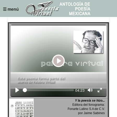
☰ menú
Play
Seek
Current
04:23
time
Y la poesía se hizo...
Editora del fonograma:
Fonarte Latino S.A de C.V.
por Jaime Sabines