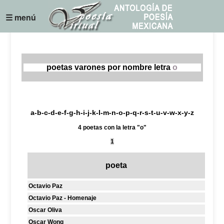
☰ menú
poetas varones por nombre letra
o
a
-
b
-
c
-
d
-
e
-
f
-
g
-
h
-
i
-
j
-
k
-
l
-
m
-
n
-
o
-
p
-
q
-
r
-
s
-
t
-
u
-
v
-
w
-
x
-
y
-
z
4 poetas con la letra "o"
1
poeta
Octavio Paz
Octavio Paz - Homenaje
Oscar Oliva
Oscar Wong