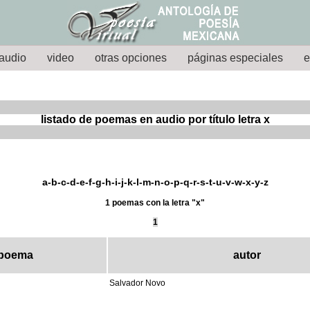
audio
video
otras opciones
páginas especiales
e
listado de poemas en audio por título letra x
a
-
b
-
c
-
d
-
e
-
f
-
g
-
h
-
i
-
j
-
k
-
l
-
m
-
n
-
o
-
p
-
q
-
r
-
s
-
t
-
u
-
v
-w-
x
-
y
-z
1 poemas con la letra "x"
1
poema
autor
Salvador Novo