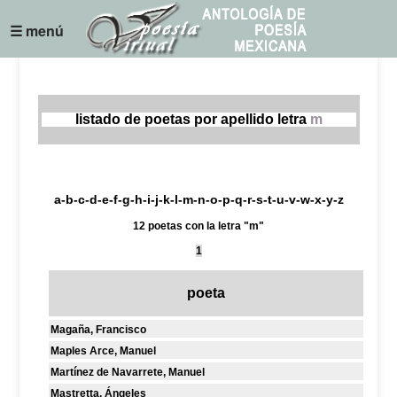
☰ menú
listado de poetas por apellido letra
m
a
-
b
-
c
-
d
-
e
-
f
-
g
-
h
-
i
-
j
-
k
-
l
-
m
-
n
-
o
-
p
-
q
-
r
-
s
-
t
-
u
-
v
-
w
-
x
-
y
-
z
12 poetas con la letra "m"
1
poeta
Magaña, Francisco
Maples Arce, Manuel
Martínez de Navarrete, Manuel
Mastretta, Ángeles