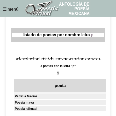
☰ menú
listado de poetas por nombre letra
p
a
-
b
-
c
-
d
-
e
-
f
-
g
-
h
-
i
-
j
-
k
-
l
-
m
-
n
-
o
-
p
-
q
-
r
-
s
-
t
-
u
-
v
-
w
-
x
-
y
-
z
3 poetas con la letra "p"
1
poeta
Patricia Medina
Poesía maya
Poesía náhuatl