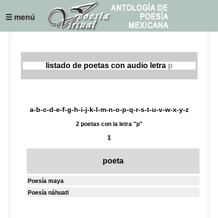
☰ menú
listado de poetas con audio letra
p
a
-
b
-
c
-
d
-
e
-
f
-
g
-
h
-
i
-
j
-
k
-
l
-
m
-
n
-
o
-
p
-
q
-
r
-
s
-
t
-
u
-
v
-
w
-
x
-
y
-
z
2 poetas con la letra "p"
1
poeta
Poesía maya
Poesía náhuatl