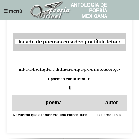
☰ menú
listado de poemas en video por título letra r
a
-
b
-
c
-
d
-
e
-
f
-g-
h
-
i
-j-k-
l
-
m
-
n
-
o
-
p
-
q
-
r
-
s
-
t
-
u
-v-w-x-
y
-z
1 poemas con la letra "r"
1
poema
autor
Recuerdo que el amor era una blanda furia...
Eduardo Lizalde