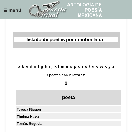
☰ menú
listado de poetas por nombre letra
t
a
-
b
-
c
-
d
-
e
-
f
-
g
-
h
-
i
-
j
-
k
-
l
-
m
-
n
-
o
-
p
-
q
-
r
-
s
-
t
-
u
-
v
-
w
-
x
-
y
-
z
3 poetas con la letra "t"
1
poeta
Teresa Riggen
Thelma Nava
Tomás Segovia