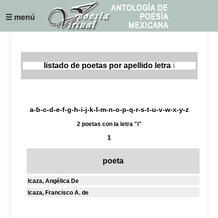
☰ menú
listado de poetas por apellido letra
i
a
-
b
-
c
-
d
-
e
-
f
-
g
-
h
-
i
-
j
-
k
-
l
-
m
-
n
-
o
-
p
-
q
-
r
-
s
-
t
-
u
-
v
-
w
-
x
-
y
-
z
2 poetas con la letra "i"
1
poeta
Icaza, Angélica De
Icaza, Francisco A. de