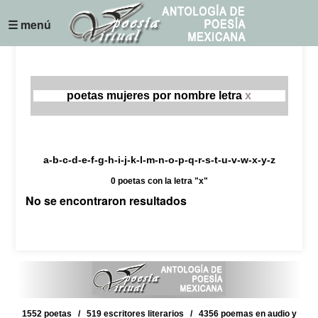
☰ menú
poetas mujeres por nombre letra
x
a-b-c-d-e-f-g-h-i-j-k-l-m-n-o-p-q-r-s-t-u-v-w-x-y-z
0 poetas con la letra "x"
No se encontraron resultados
1552 poetas / 519 escritores literarios / 4356 poemas en audio y