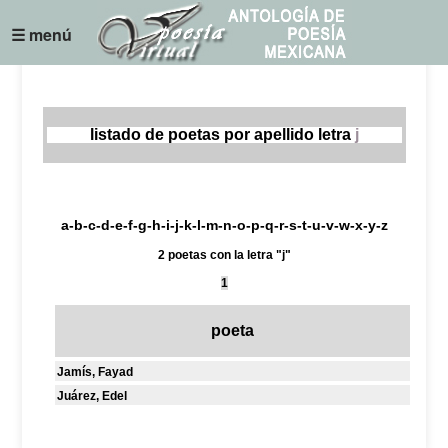
☰ menú
listado de poetas por apellido letra
j
a
-
b
-
c
-
d
-
e
-
f
-
g
-
h
-
i
-
j
-
k
-
l
-
m
-
n
-
o
-
p
-
q
-
r
-
s
-
t
-
u
-
v
-
w
-
x
-
y
-
z
2 poetas con la letra "j"
1
poeta
Jamís, Fayad
Juárez, Edel