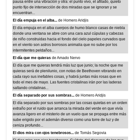
pausa entre una vibración y otra: el punto vivo, el afilado, quieto
punto fijo de intersección de dos miradas que se ignoran y se
encuentran...
El día empuja en el alba...
de Homero Aridjis
El día empuja en el alba cuerpos de humo blanco casas de niebla
donde una ventana se abre con una cara azul cúpulas y cabezas
de niño construidas hacia el fondo del cielo papeles curvados que
en el viento son astros borrosos animalia que no sube por los
intermitentes peldaños...
El día que me quieras
de Amado Nervo
El día que me quieras tendrá más luz que junio; la noche que me
quieras será de plenilunio, con notas de Beethoven vibrando en
cada rayo sus inefables cosas, y habrá juntas más rosas que en
todo el mes de mayo. Las fuentes cristalinas irán por las laderas
saltando cristalinas...
El día separado por sus sombras...
de Homero Aridjis
El día separado por sus sombras por las cosas quietas en un orden
extraño por el ruido que arranca la mirada del verde en que vivía
avanza ligero en el misterio de un vuelo que se propaga entre más
sube erigido por el ademán diverso como una torre de luz y de
ceniza profundo...
El dios mira con ojos tenebrosos...
de Tomás Segovia