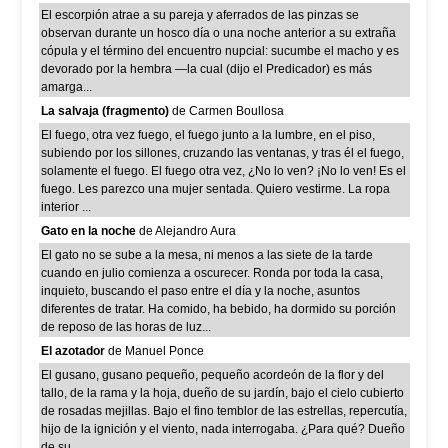
El escorpión atrae a su pareja y aferrados de las pinzas se
observan durante un hosco día o una noche anterior a su extraña
cópula y el término del encuentro nupcial: sucumbe el macho y es
devorado por la hembra —la cual (dijo el Predicador) es más
amarga...
La salvaja (fragmento)
de Carmen Boullosa
El fuego, otra vez fuego, el fuego junto a la lumbre, en el piso,
subiendo por los sillones, cruzando las ventanas, y tras él el fuego,
solamente el fuego. El fuego otra vez, ¿No lo ven? ¡No lo ven! Es el
fuego. Les parezco una mujer sentada. Quiero vestirme. La ropa
interior ...
Gato en la noche
de Alejandro Aura
El gato no se sube a la mesa, ni menos a las siete de la tarde
cuando en julio comienza a oscurecer. Ronda por toda la casa,
inquieto, buscando el paso entre el día y la noche, asuntos
diferentes de tratar. Ha comido, ha bebido, ha dormido su porción
de reposo de las horas de luz...
El azotador
de Manuel Ponce
El gusano, gusano pequeño, pequeño acordeón de la flor y del
tallo, de la rama y la hoja, dueño de su jardín, bajo el cielo cubierto
de rosadas mejillas. Bajo el fino temblor de las estrellas, repercutía,
hijo de la ignición y el viento, nada interrogaba. ¿Para qué? Dueño
de su...