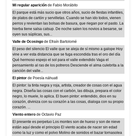
Mi regular aparición
de Fabio Morábito
El parque está más sucio que otros años, sucio de fiestas infantiles,
de platos de cartón y servilletas. Cuando se han ido todos, vienen
perros y revientan las bolsas de basura, que riegan por el pasto. La
hierba tiene salsa catsup. De noche salen los novios a besarse, se
oyen sus súplicas, sus...
Valle de Ocosingo
de Efraín Bartolomé
El peso del silencio El valle que se aleja de sí mismo a galope Hoy
vine a ver esta distancia que se fuga escondida tras el oro del día
Qué hermoso espejo el sol para el valle extendido Vaga el
pensamiento al ras de los potreros Desciende el alma culebrita a la
canción del valle...
El pintor
de Poesía náhuatl
El pintor: la tinta negra y roja, artista, creador de cosas con el agua
negra. Diseña las cosas con el carbón, las dibuja, prepara el color
negro, lo muele, lo aplica. El buen pintor: entendido, dios en su
corazón, diviniza con su corazón a las cosas, dialoga con su propio
corazón. ...
Viento entero
de Octavio Paz
El presente es perpetuo Los montes son de hueso y son de nieve
están aquí desde el principio El viento acaba de nacer sin edad
como la luz y como el polvo Molino de sonidos el bazar tornasolea