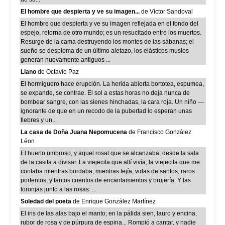
El hombre que despierta y ve su imagen...
de Víctor Sandoval
El hombre que despierta y ve su imagen reflejada en el fondo del
espejo, retorna de otro mundo; es un resucitado entre los muertos.
Resurge de la cama destruyendo los montes de las sábanas; el
sueño se desploma de un último aletazo, los elásticos muslos
generan nuevamente antiguos ...
Llano
de Octavio Paz
El hormiguero hace erupción. La herida abierta bortotea, espumea,
se expande, se contrae. El sol a estas horas no deja nunca de
bombear sangre, con las sienes hinchadas, la cara roja. Un niño —
ignorante de que en un recodo de la pubertad lo esperan unas
fiebres y un...
La casa de Doña Juana Nepomucena
de Francisco González
Léon
El huerto umbroso, y aquel rosal que se alcanzaba, desde la sala
de la casita a divisar. La viejecita que allí vivía; la viejecita que me
contaba mientras bordaba, mientras tejía, vidas de santos, raros
portentos, y tantos cuentos de encantamientos y brujería. Y las
toronjas junto a las rosas: ...
Soledad del poeta
de Enrique González Martínez
El iris de las alas bajo el manto; en la pálida sien, lauro y encina,
rubor de rosa y de púrpura de espina... Rompió a cantar, y nadie