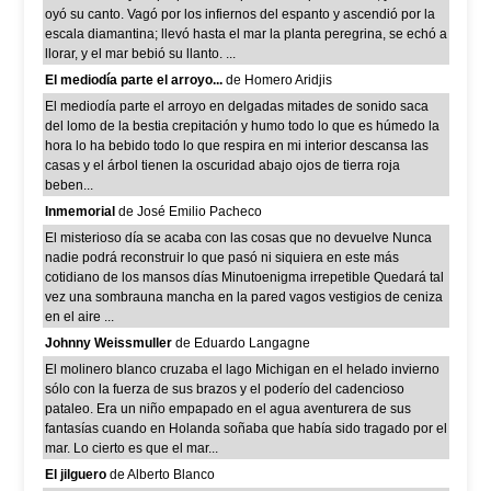
oyó su canto. Vagó por los infiernos del espanto y ascendió por la
escala diamantina; llevó hasta el mar la planta peregrina, se echó a
llorar, y el mar bebió su llanto. ...
El mediodía parte el arroyo...
de Homero Aridjis
El mediodía parte el arroyo en delgadas mitades de sonido saca
del lomo de la bestia crepitación y humo todo lo que es húmedo la
hora lo ha bebido todo lo que respira en mi interior descansa las
casas y el árbol tienen la oscuridad abajo ojos de tierra roja
beben...
Inmemorial
de José Emilio Pacheco
El misterioso día se acaba con las cosas que no devuelve Nunca
nadie podrá reconstruir lo que pasó ni siquiera en este más
cotidiano de los mansos días Minutoenigma irrepetible Quedará tal
vez una sombrauna mancha en la pared vagos vestigios de ceniza
en el aire ...
Johnny Weissmuller
de Eduardo Langagne
El molinero blanco cruzaba el lago Michigan en el helado invierno
sólo con la fuerza de sus brazos y el poderío del cadencioso
pataleo. Era un niño empapado en el agua aventurera de sus
fantasías cuando en Holanda soñaba que había sido tragado por el
mar. Lo cierto es que el mar...
El jilguero
de Alberto Blanco