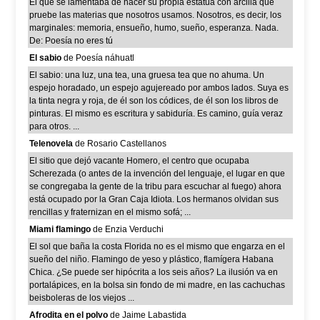
El que se lamentaba de hacer su propia estatua con arcilla que
pruebe las materias que nosotros usamos. Nosotros, es decir, los
marginales: memoria, ensueño, humo, sueño, esperanza. Nada.
De: Poesía no eres tú
El sabio
de Poesía náhuatl
El sabio: una luz, una tea, una gruesa tea que no ahuma. Un
espejo horadado, un espejo agujereado por ambos lados. Suya es
la tinta negra y roja, de él son los códices, de él son los libros de
pinturas. El mismo es escritura y sabiduría. Es camino, guía veraz
para otros. ...
Telenovela
de Rosario Castellanos
El sitio que dejó vacante Homero, el centro que ocupaba
Scherezada (o antes de la invención del lenguaje, el lugar en que
se congregaba la gente de la tribu para escuchar al fuego) ahora
está ocupado por la Gran Caja Idiota. Los hermanos olvidan sus
rencillas y fraternizan en el mismo sofá; ...
Miami flamingo
de Enzia Verduchi
El sol que baña la costa Florida no es el mismo que engarza en el
sueño del niño. Flamingo de yeso y plástico, flamígera Habana
Chica. ¿Se puede ser hipócrita a los seis años? La ilusión va en
portalápices, en la bolsa sin fondo de mi madre, en las cachuchas
beisboleras de los viejos ...
Afrodita en el polvo
de Jaime Labastida