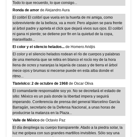
Todo lo que recuerdo, lo que consigo...
Ronda de amor
de Alejandro Aura
El colibrí El colibrí que vuela en la huerta de mi amiga, como
sobreviviente de la belleza, va a morir. Pero alguien se para frente
al árbol padre y aprieta el click que dejará vivos sus ojos. El colibrí
ni gana ni pierde; se detiene por fin en la quietud de la copa,
maravillado...
El color y el silencio helados...
de Homero Aridjis
El color y el silencio helados rodean el río de cuerpos y palabras
de una memoria que se retira en blanco el rocío rey de la hora
llena de ocres y naranjas la lejanía de casas y de tierra el árbol
mece ojos y brumas si mecerse puede en esta alba donde el
ritmo...
Tlatelolco: 2 de octubre de 1968
de Oscar Oliva
El comandante responsable soy yo. No se decretará el estado de
sitio: México es un país donde la libertad impera y seguirá
imperando. Conferencia de prensa del general Marcelino García
Barragán, secretario de la Defensa Nacional, a unas horas de
producirse la matanza en la Plaza...
Valle de México
de Octavio Paz
El día despliega su cuerpo transparente. Atado a la piedra solar, la
luz me golpea con sus grandes martillos invisibles. Sólo soy una