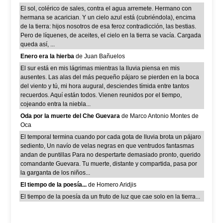
El sol, colérico de sales, contra el agua arremete. Hermano con
hermana se acarician. Y un cielo azul está (cubriéndola), encima
de la tierra: hijos nosotros de esa feroz contradicción, las bestias.
Pero de líquenes, de aceites, el cielo en la tierra se vacía. Cargada
queda así, ...
Enero era la hierba
de Juan Bañuelos
El sur está en mis lágrimas mientras la lluvia piensa en mis
ausentes. Las alas del más pequeño pájaro se pierden en la boca
del viento y tú, mi hora augural, desciendes tímida entre tantos
recuerdos. Aquí están todos. Vienen reunidos por el tiempo,
cojeando entra la niebla...
Oda por la muerte del Che Guevara
de Marco Antonio Montes de
Oca
El temporal termina cuando por cada gota de lluvia brota un pájaro
sediento, Un navío de velas negras en que ventrudos fantasmas
andan de puntillas Para no despertarte demasiado pronto, querido
comandante Guevara. Tu muerte, distante y compartida, pasa por
la garganta de los niños...
El tiempo de la poesía...
de Homero Aridjis
El tiempo de la poesía da un fruto de luz que cae solo en la tierra...