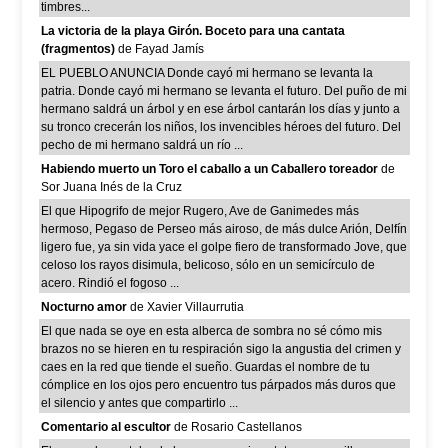
timbres...
La victoria de la playa Girón. Boceto para una cantata
(fragmentos)
de Fayad Jamís
EL PUEBLO ANUNCIA Donde cayó mi hermano se levanta la
patria. Donde cayó mi hermano se levanta el futuro. Del puño de mi
hermano saldrá un árbol y en ese árbol cantarán los días y junto a
su tronco crecerán los niños, los invencibles héroes del futuro. Del
pecho de mi hermano saldrá un río ...
Habiendo muerto un Toro el caballo a un Caballero toreador
de
Sor Juana Inés de la Cruz
El que Hipogrifo de mejor Rugero, Ave de Ganimedes más
hermoso, Pegaso de Perseo más airoso, de más dulce Arión, Delfín
ligero fue, ya sin vida yace el golpe fiero de transformado Jove, que
celoso los rayos disimula, belicoso, sólo en un semicírculo de
acero. Rindió el fogoso ...
Nocturno amor
de Xavier Villaurrutia
El que nada se oye en esta alberca de sombra no sé cómo mis
brazos no se hieren en tu respiración sigo la angustia del crimen y
caes en la red que tiende el sueño. Guardas el nombre de tu
cómplice en los ojos pero encuentro tus párpados más duros que
el silencio y antes que compartirlo ...
Comentario al escultor
de Rosario Castellanos