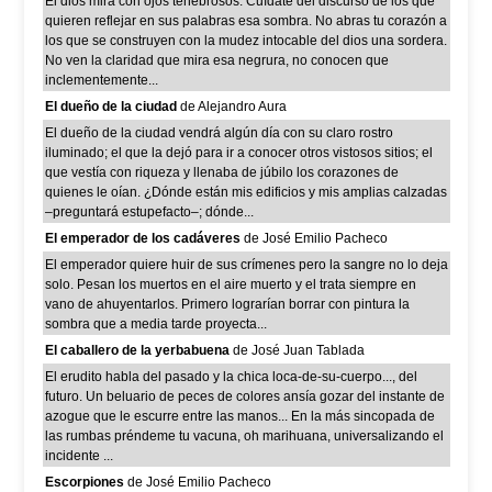
El dios mira con ojos tenebrosos. Cuídate del discurso de los que
quieren reflejar en sus palabras esa sombra. No abras tu corazón a
los que se construyen con la mudez intocable del dios una sordera.
No ven la claridad que mira esa negrura, no conocen que
inclementemente...
El dueño de la ciudad
de Alejandro Aura
El dueño de la ciudad vendrá algún día con su claro rostro
iluminado; el que la dejó para ir a conocer otros vistosos sitios; el
que vestía con riqueza y llenaba de júbilo los corazones de
quienes le oían. ¿Dónde están mis edificios y mis amplias calzadas
–preguntará estupefacto–; dónde...
El emperador de los cadáveres
de José Emilio Pacheco
El emperador quiere huir de sus crímenes pero la sangre no lo deja
solo. Pesan los muertos en el aire muerto y el trata siempre en
vano de ahuyentarlos. Primero lograrían borrar con pintura la
sombra que a media tarde proyecta...
El caballero de la yerbabuena
de José Juan Tablada
El erudito habla del pasado y la chica loca-de-su-cuerpo..., del
futuro. Un beluario de peces de colores ansía gozar del instante de
azogue que le escurre entre las manos... En la más sincopada de
las rumbas préndeme tu vacuna, oh marihuana, universalizando el
incidente ...
Escorpiones
de José Emilio Pacheco