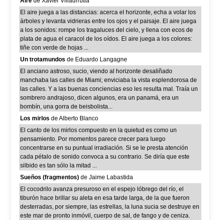
Aire
de Xavier Villaurrutia
El aire juega a las distancias: acerca el horizonte, echa a volar los
árboles y levanta vidrieras entre los ojos y el paisaje. El aire juega
a los sonidos: rompe los tragaluces del cielo, y llena con ecos de
plata de agua el caracol de los oídos. El aire juega a los colores:
tiñe con verde de hojas ...
Un trotamundos
de Eduardo Langagne
El anciano astroso, sucio, viendo al horizonte desaliñado
manchaba las calles de Miami; enviciaba la vista esplendorosa de
las calles. Y a las buenas conciencias eso les resulta mal. Traía un
sombrero andrajoso, dicen algunos, era un panamá, era un
bombín, una gorra de beisbolista...
Los mirlos
de Alberto Blanco
El canto de los mirlos compuesto en la quietud es como un
pensamiento. Por momentos parece crecer para luego
concentrarse en su puntual irradiación. Si se le presta atención
cada pétalo de sonido convoca a su contrario. Se diría que este
silbido es tan sólo la mitad ...
Sueños (fragmentos)
de Jaime Labastida
El cocodrilo avanza presuroso en el espejo lóbrego del río, el
tiburón hace brillar su aleta en esa tarde larga, de la que fueron
desterradas, por siempre, las estrellas, la luna sucia se destruye en
este mar de pronto inmóvil, cuerpo de sal, de fango y de ceniza.