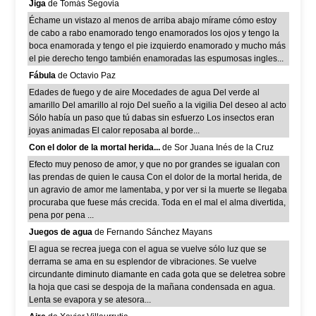
Jiga
de Tomás Segovia
Échame un vistazo al menos de arriba abajo mírame cómo estoy
de cabo a rabo enamorado tengo enamorados los ojos y tengo la
boca enamorada y tengo el pie izquierdo enamorado y mucho más
el pie derecho tengo también enamoradas las espumosas ingles...
Fábula
de Octavio Paz
Edades de fuego y de aire Mocedades de agua Del verde al
amarillo Del amarillo al rojo Del sueño a la vigilia Del deseo al acto
Sólo había un paso que tú dabas sin esfuerzo Los insectos eran
joyas animadas El calor reposaba al borde...
Con el dolor de la mortal herida...
de Sor Juana Inés de la Cruz
Efecto muy penoso de amor, y que no por grandes se igualan con
las prendas de quien le causa Con el dolor de la mortal herida, de
un agravio de amor me lamentaba, y por ver si la muerte se llegaba
procuraba que fuese más crecida. Toda en el mal el alma divertida,
pena por pena ...
Juegos de agua
de Fernando Sánchez Mayans
El agua se recrea juega con el agua se vuelve sólo luz que se
derrama se ama en su esplendor de vibraciones. Se vuelve
circundante diminuto diamante en cada gota que se deletrea sobre
la hoja que casi se despoja de la mañana condensada en agua.
Lenta se evapora y se atesora...