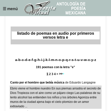
☰ menú
listado de poemas en audio por primeros
versos letra e
a
-
b
-
c
-
d
-
e
-
f
-
g
-
h
-
i
-
j
-k-
l
-
m
-
n
-
o
-
p
-
q
-
r
-
s
-
t
-
u
-
v
-w-
x
-
y
-z
191 poemas con la letra "e"
1
2
3
4
>
Canto por el hombre que bebía música
de Eduardo Langagne
Ebrio viene el hombre nuestro En sus piernas arrastra el secreto de
Dios Tropieza con el aire como un pájaro ciego Las palabras de su
lento alcohol las entienden los niños y los árboles Agoniza entre
muros de la ciudad ajena bajo el cielo plomizo de un amor
extraviado ...