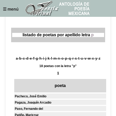
☰ menú
listado de poetas por apellido letra
p
a
-
b
-
c
-
d
-
e
-
f
-
g
-
h
-
i
-
j
-
k
-
l
-
m
-
n
-
o
-
p
-
q
-
r
-
s
-
t
-
u
-
v
-
w
-
x
-
y
-
z
18 poetas con la letra "p"
1
poeta
Pacheco, José Emilio
Pagaza, Joaquín Arcadio
Paso, Fernando del
Patiño, Maricruz