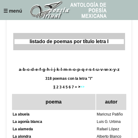
☰ menú
listado de poemas por título letra l
a
-
b
-
c
-
d
-
e
-
f
-
g
-
h
-
i
-
j
-
k
-
l
-
m
-
n
-
o
-
p
-
q
-
r
-
s
-
t
-
u
-
v
-w-
x
-
y
-z
318 poemas con la letra "l"
1
2
3
4
5
6
7
>
poema
autor
La abuela
Maricruz Patiño
La agonía blanca
Luis G. Urbina
La alameda
Rafael López
La alondra
Alberto Blanco