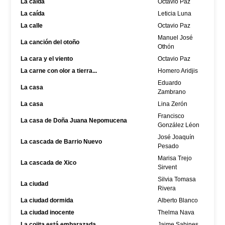
La caída
Octavio Paz
La caída
Leticia Luna
La calle
Octavio Paz
Manuel José
La canción del otoño
Othón
La cara y el viento
Octavio Paz
La carne con olor a tierra...
Homero Aridjis
Eduardo
La casa
Zambrano
La casa
Lina Zerón
Francisco
La casa de Doña Juana Nepomucena
González Léon
José Joaquín
La cascada de Barrio Nuevo
Pesado
Marisa Trejo
La cascada de Xico
Sirvent
Silvia Tomasa
La ciudad
Rivera
La ciudad dormida
Alberto Blanco
La ciudad inocente
Thelma Nava
La cojita está embarazada...
Jaime Sabines