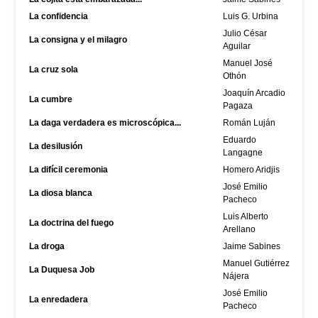
La confidencia
Luis G. Urbina
Julio César
La consigna y el milagro
Aguilar
Manuel José
La cruz sola
Othón
Joaquín Arcadio
La cumbre
Pagaza
La daga verdadera es microscópica...
Román Luján
Eduardo
La desilusión
Langagne
La difícil ceremonia
Homero Aridjis
José Emilio
La diosa blanca
Pacheco
Luis Alberto
La doctrina del fuego
Arellano
La droga
Jaime Sabines
Manuel Gutiérrez
La Duquesa Job
Nájera
José Emilio
La enredadera
Pacheco