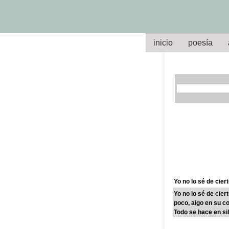
inicio
poesía
Yo no lo sé de cier
Yo no lo sé de cie
poco, algo en su co
Todo se hace en sil