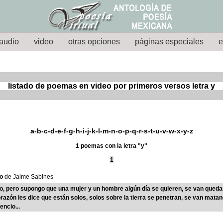
audio
video
otras opciones
páginas especiales
e
listado de poemas en video por primeros versos letra y
a
-
b
-
c
-
d
-
e
-
f
-g-
h
-
i
-j-k-
l
-
m
-
n
-
o
-
p
-
q
-
r
-
s
-
t
-
u
-v-w-x-
y
-z
1 poemas con la letra "y"
1
to
de Jaime Sabines
rto, pero supongo que una mujer y un hombre algún día se quieren, se van qued
razón les dice que están solos, solos sobre la tierra se penetran, se van matand
encio...