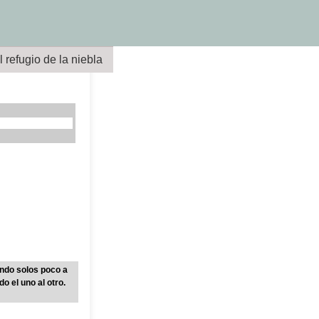
l refugio de la niebla
ando solos poco a
o el uno al otro.