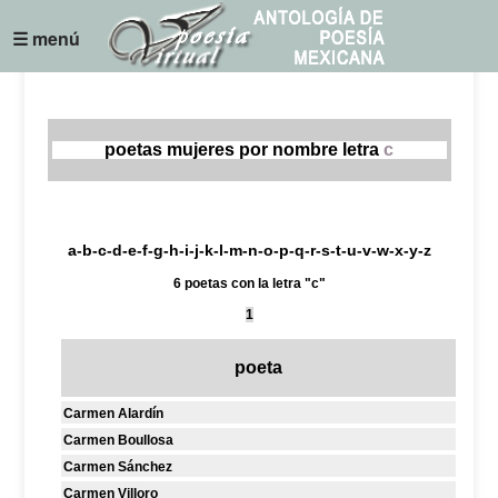
☰ menú
poetas mujeres por nombre letra
c
a
-
b
-
c
-
d
-
e
-
f
-
g
-
h
-
i
-
j
-
k
-
l
-
m
-
n
-
o
-
p
-
q
-
r
-
s
-
t
-
u
-
v
-
w
-
x
-
y
-
z
6 poetas con la letra "c"
1
poeta
Carmen Alardín
Carmen Boullosa
Carmen Sánchez
Carmen Villoro