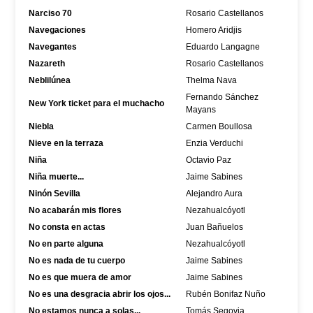
Narciso 70
Rosario Castellanos
Navegaciones
Homero Aridjis
Navegantes
Eduardo Langagne
Nazareth
Rosario Castellanos
Neblilúnea
Thelma Nava
Fernando Sánchez
New York ticket para el muchacho
Mayans
Niebla
Carmen Boullosa
Nieve en la terraza
Enzia Verduchi
Niña
Octavio Paz
Niña muerte...
Jaime Sabines
Ninón Sevilla
Alejandro Aura
No acabarán mis flores
Nezahualcóyotl
No consta en actas
Juan Bañuelos
No en parte alguna
Nezahualcóyotl
No es nada de tu cuerpo
Jaime Sabines
No es que muera de amor
Jaime Sabines
No es una desgracia abrir los ojos...
Rubén Bonifaz Nuño
No estamos nunca a solas...
Tomás Segovia