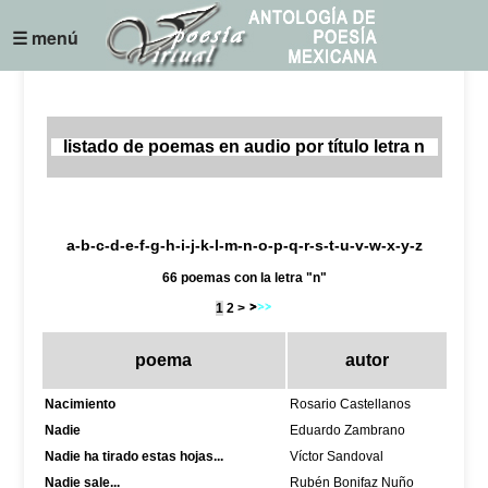
☰ menú
listado de poemas en audio por título letra n
a
-
b
-
c
-
d
-
e
-
f
-
g
-
h
-
i
-
j
-
k
-
l
-
m
-
n
-
o
-
p
-
q
-
r
-
s
-
t
-
u
-
v
-w-
x
-
y
-z
66 poemas con la letra "n"
1
2
>
poema
autor
Nacimiento
Rosario Castellanos
Nadie
Eduardo Zambrano
Nadie ha tirado estas hojas...
Víctor Sandoval
Nadie sale...
Rubén Bonifaz Nuño