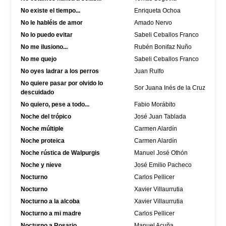
No existe el tiempo...
Enriqueta Ochoa
No le habléis de amor
Amado Nervo
No lo puedo evitar
Sabeli Ceballos Franco
No me ilusiono...
Rubén Bonifaz Nuño
No me quejo
Sabeli Ceballos Franco
No oyes ladrar a los perros
Juan Rulfo
No quiere pasar por olvido lo
Sor Juana Inés de la Cruz
descuidado
No quiero, pese a todo...
Fabio Morábito
Noche del trópico
José Juan Tablada
Noche múltiple
Carmen Alardín
Noche proteica
Carmen Alardín
Noche rústica de Walpurgis
Manuel José Othón
Noche y nieve
José Emilio Pacheco
Nocturno
Carlos Pellicer
Nocturno
Xavier Villaurrutia
Nocturno a la alcoba
Xavier Villaurrutia
Nocturno a mi madre
Carlos Pellicer
Nocturno a Rosario
Manuel Acuña