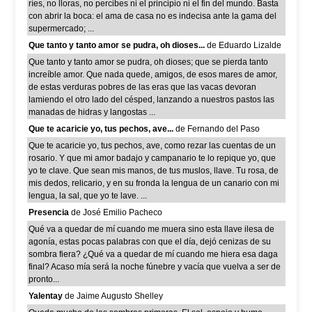
ríes, no lloras, no percibes ni el principio ni el fin del mundo. Basta
con abrir la boca: el ama de casa no es indecisa ante la gama del
supermercado; ...
Que tanto y tanto amor se pudra, oh dioses...
de Eduardo Lizalde
Que tanto y tanto amor se pudra, oh dioses; que se pierda tanto
increíble amor. Que nada quede, amigos, de esos mares de amor,
de estas verduras pobres de las eras que las vacas devoran
lamiendo el otro lado del césped, lanzando a nuestros pastos las
manadas de hidras y langostas ...
Que te acaricie yo, tus pechos, ave...
de Fernando del Paso
Que te acaricie yo, tus pechos, ave, como rezar las cuentas de un
rosario. Y que mi amor badajo y campanario te lo repique yo, que
yo te clave. Que sean mis manos, de tus muslos, llave. Tu rosa, de
mis dedos, relicario, y en su fronda la lengua de un canario con mi
lengua, la sal, que yo te lave. ...
Presencia
de José Emilio Pacheco
Qué va a quedar de mí cuando me muera sino esta llave ilesa de
agonía, estas pocas palabras con que el día, dejó cenizas de su
sombra fiera? ¿Qué va a quedar de mí cuando me hiera esa daga
final? Acaso mía será la noche fúnebre y vacía que vuelva a ser de
pronto...
Yalentay
de Jaime Augusto Shelley