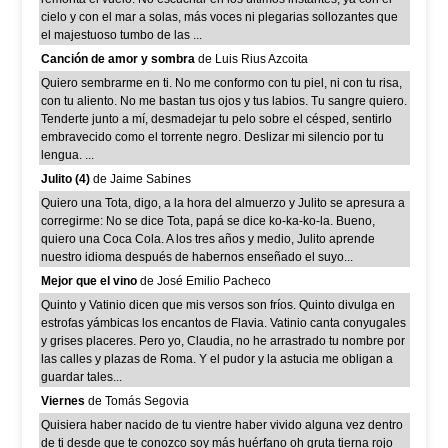
cielo y con el mar a solas, más voces ni plegarias sollozantes que
el majestuoso tumbo de las ...
Canción de amor y sombra
de Luis Rius Azcoita
Quiero sembrarme en ti. No me conformo con tu piel, ni con tu risa,
con tu aliento. No me bastan tus ojos y tus labios. Tu sangre quiero.
Tenderte junto a mí, desmadejar tu pelo sobre el césped, sentirlo
embravecido como el torrente negro. Deslizar mi silencio por tu
lengua. ...
Julito (4)
de Jaime Sabines
Quiero una Tota, digo, a la hora del almuerzo y Julito se apresura a
corregirme: No se dice Tota, papá se dice ko-ka-ko-la. Bueno,
quiero una Coca Cola. A los tres años y medio, Julito aprende
nuestro idioma después de habernos enseñado el suyo...
Mejor que el vino
de José Emilio Pacheco
Quinto y Vatinio dicen que mis versos son fríos. Quinto divulga en
estrofas yámbicas los encantos de Flavia. Vatinio canta conyugales
y grises placeres. Pero yo, Claudia, no he arrastrado tu nombre por
las calles y plazas de Roma. Y el pudor y la astucia me obligan a
guardar tales...
Viernes
de Tomás Segovia
Quisiera haber nacido de tu vientre haber vivido alguna vez dentro
de ti desde que te conozco soy más huérfano oh gruta tierna rojo