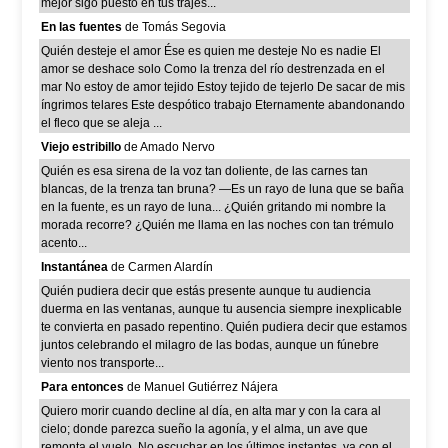
mejor sigo puesto en tus trajes...
En las fuentes
de Tomás Segovia
Quién desteje el amor Ése es quien me desteje No es nadie El
amor se deshace solo Como la trenza del río destrenzada en el
mar No estoy de amor tejido Estoy tejido de tejerlo De sacar de mis
íngrimos telares Este despótico trabajo Eternamente abandonando
el fleco que se aleja ...
Viejo estribillo
de Amado Nervo
Quién es esa sirena de la voz tan doliente, de las carnes tan
blancas, de la trenza tan bruna? —Es un rayo de luna que se baña
en la fuente, es un rayo de luna... ¿Quién gritando mi nombre la
morada recorre? ¿Quién me llama en las noches con tan trémulo
acento...
Instantánea
de Carmen Alardín
Quién pudiera decir que estás presente aunque tu audiencia
duerma en las ventanas, aunque tu ausencia siempre inexplicable
te convierta en pasado repentino. Quién pudiera decir que estamos
juntos celebrando el milagro de las bodas, aunque un fúnebre
viento nos transporte...
Para entonces
de Manuel Gutiérrez Nájera
Quiero morir cuando decline al día, en alta mar y con la cara al
cielo; donde parezca sueño la agonía, y el alma, un ave que
remonta el vuelo. No escuchar en los últimos instantes, ya con el