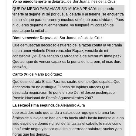
Yo no puedo tenerte ni dejarte...
de Sor Juana Inés de la Cruz
QUE DA MEDIO PARA AMAR SIN MUCHA PENA Yo no puedo
tenerte ni dejarte, ni sé por qué, al dejarte o al tenerte, se encuentra
un no sé qué para quererte y muchos sí sé qué para olvidarte. Pues
ni quieres dejarme ni enmendarte, yo templaré mi corazón de
suerte que la mitad ...
Dime vencedor Rapaz...
de Sor Juana Inés de la Cruz
Que demuestran decoroso esfuerzo de la razón contra la vil tiranía
de un amor violento Dime vencedor Rapaz, vencido de mi
constancia, ¿qué ha sacado tu arrogancia de alterar mi firme paz?
Que aunque de vencer capaz es la punta de tu arpón, el más duro
corazón, ...
Canto (V)
de Mario Bojórquez
Qué desmedrada Encía Para tus cuatro dientes Qué espalda Que
encorvada Ya no distingue El peso de lápidas atroces Qué
desolada respiración Te pone en pie De: El deseo postergado
Premio Nacional de Poesía Aguascalientes 2007
La sexagésima segunda
de Alejandro Aura
que está desnudo que anda a saltos que ruge gime brama las
órbitas de sus ojos se han abierto hacia atrás hasta fundirse que ha
sido espejo de dones y crisol de fantasías el cabello le nace como
una fuente negra y hosca que tira al derredor palabras sucias y en
horas que los demás...