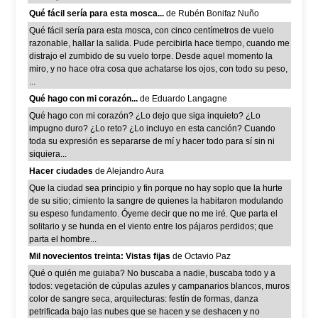
Qué fácil sería para esta mosca...
de Rubén Bonifaz Nuño
Qué fácil sería para esta mosca, con cinco centímetros de vuelo
razonable, hallar la salida. Pude percibirla hace tiempo, cuando me
distrajo el zumbido de su vuelo torpe. Desde aquel momento la
miro, y no hace otra cosa que achatarse los ojos, con todo su peso,
...
Qué hago con mi corazón...
de Eduardo Langagne
Qué hago con mi corazón? ¿Lo dejo que siga inquieto? ¿Lo
impugno duro? ¿Lo reto? ¿Lo incluyo en esta canción? Cuando
toda su expresión es separarse de mí y hacer todo para sí sin ni
siquiera...
Hacer ciudades
de Alejandro Aura
Que la ciudad sea principio y fin porque no hay soplo que la hurte
de su sitio; cimiento la sangre de quienes la habitaron modulando
su espeso fundamento. Óyeme decir que no me iré. Que parta el
solitario y se hunda en el viento entre los pájaros perdidos; que
parta el hombre...
Mil novecientos treinta: Vistas fijas
de Octavio Paz
Qué o quién me guiaba? No buscaba a nadie, buscaba todo y a
todos: vegetación de cúpulas azules y campanarios blancos, muros
color de sangre seca, arquitecturas: festín de formas, danza
petrificada bajo las nubes que se hacen y se deshacen y no