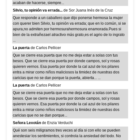
acaban de hacerse, siempre...
Silvio, tu opinión va errada...
de Sor Juana Inés de la Cruz
Que responde a un caballero que dijo ponerse hermosa la mujer
con querer bien Silvio, tu opinión va errada; que en lo común, si se
apura,no admiten por hermosurahermosura enamorada.Pues si
bien de la extrañezael atractivo más grato,es el agrio de lo ingrato
...
La puerta
de Carlos Pellicer
Que se cierre esa puerta que no me deja estar a solas con tus
besos. Que se cierre esa puerta por donde campos, sol y rosas
quieren vernos. Esa puerta por donde la cal azul de los pilares
entra a mirar como niños maliciosos la timidez de nuestras dos
caricias que no se dan porque la puerta, abierta... ...
La puerta
de Carlos Pellicer
Que se cierre esa puerta que no me deja estar a solas con tus
besos. Que se cierre esa puerta por donde campos, sol y rosas
quieren vernos. Esa puerta por donde la cal azul de los pilares
entra a mirar como niños maliciosos la timidez de nuestras dos
caricias que no se dan porque...
Señora Lexotán
de Enzia Verduchi
Qué son seis miligramos tres veces al día si con ello se pueden
anestesiar los sentimientos, si controla la ansiedad del todo. No