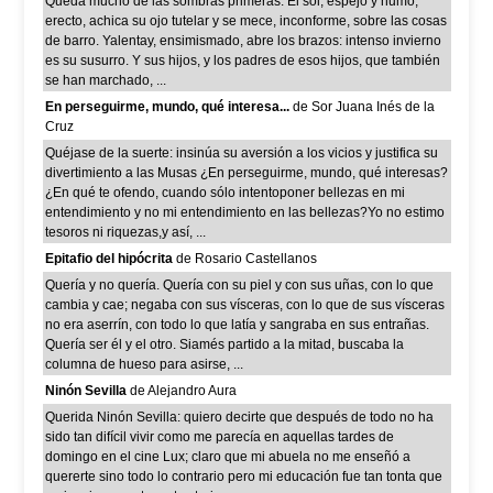
Queda mucho de las sombras primeras. El sol, espejo y humo,
erecto, achica su ojo tutelar y se mece, inconforme, sobre las cosas
de barro. Yalentay, ensimismado, abre los brazos: intenso invierno
es su susurro. Y sus hijos, y los padres de esos hijos, que también
se han marchado, ...
En perseguirme, mundo, qué interesa...
de Sor Juana Inés de la
Cruz
Quéjase de la suerte: insinúa su aversión a los vicios y justifica su
divertimiento a las Musas ¿En perseguirme, mundo, qué interesas?
¿En qué te ofendo, cuando sólo intentoponer bellezas en mi
entendimiento y no mi entendimiento en las bellezas?Yo no estimo
tesoros ni riquezas,y así, ...
Epitafio del hipócrita
de Rosario Castellanos
Quería y no quería. Quería con su piel y con sus uñas, con lo que
cambia y cae; negaba con sus vísceras, con lo que de sus vísceras
no era aserrín, con todo lo que latía y sangraba en sus entrañas.
Quería ser él y el otro. Siamés partido a la mitad, buscaba la
columna de hueso para asirse, ...
Ninón Sevilla
de Alejandro Aura
Querida Ninón Sevilla: quiero decirte que después de todo no ha
sido tan difícil vivir como me parecía en aquellas tardes de
domingo en el cine Lux; claro que mi abuela no me enseñó a
quererte sino todo lo contrario pero mi educación fue tan tonta que