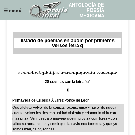
☰ menú
listado de poemas en audio por primeros
versos letra q
a
-
b
-
c
-
d
-
e
-
f
-
g
-
h
-
i
-
j
-k-
l
-
m
-
n
-
o
-
p
-
q
-
r
-
s
-
t
-
u
-
v
-w-
x
-
y
-z
28 poemas con la letra "q"
1
Primavera
de Griselda Álvarez Ponce de León
Qué aleluya volver de la ceniza, reconstruirse y nacer de nueva
cuenta, volver los dos con unidad violenta y retomar la vida con
más prisa. Ver nuestra primavera que improvisa con flores y con
tallos su herramienta y sentir que la savia nos fermenta y que ya
somos miel, calor, sonrisa. ...