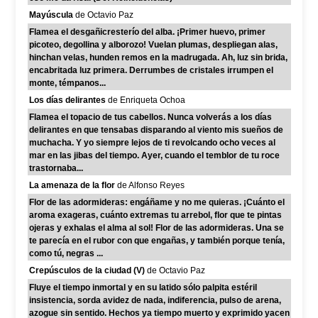
Mayúscula
de Octavio Paz
Flamea el desgañicresterío del alba. ¡Primer huevo, primer
picoteo, degollina y alborozo! Vuelan plumas, despliegan alas,
hinchan velas, hunden remos en la madrugada. Ah, luz sin brida,
encabritada luz primera. Derrumbes de cristales irrumpen el
monte, témpanos...
Los días delirantes
de Enriqueta Ochoa
Flamea el topacio de tus cabellos. Nunca volverás a los días
delirantes en que tensabas disparando al viento mis sueños de
muchacha. Y yo siempre lejos de ti revolcando ocho veces al
mar en las jibas del tiempo. Ayer, cuando el temblor de tu roce
trastornaba...
La amenaza de la flor
de Alfonso Reyes
Flor de las adormideras: engáñame y no me quieras. ¡Cuánto el
aroma exageras, cuánto extremas tu arrebol, flor que te pintas
ojeras y exhalas el alma al sol! Flor de las adormideras. Una se
te parecía en el rubor con que engañas, y también porque tenía,
como tú, negras ...
Crepúsculos de la ciudad (V)
de Octavio Paz
Fluye el tiempo inmortal y en su latido sólo palpita estéril
insistencia, sorda avidez de nada, indiferencia, pulso de arena,
azogue sin sentido. Hechos ya tiempo muerto y exprimido yacen