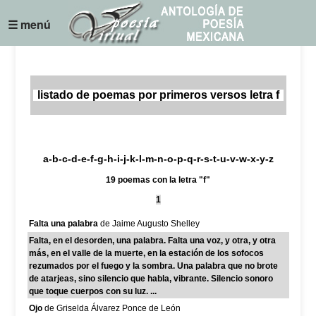
☰ menú
listado de poemas por primeros versos letra f
a
-
b
-
c
-
d
-
e
-
f
-
g
-
h
-
i
-
j
-k-
l
-
m
-
n
-
o
-
p
-
q
-
r
-
s
-
t
-
u
-
v
-w-
x
-
y
-z
19 poemas con la letra "f"
1
Falta una palabra
de Jaime Augusto Shelley
Falta, en el desorden, una palabra. Falta una voz, y otra, y otra
más, en el valle de la muerte, en la estación de los sofocos
rezumados por el fuego y la sombra. Una palabra que no brote
de atarjeas, sino silencio que habla, vibrante. Silencio sonoro
que toque cuerpos con su luz. ...
Ojo
de Griselda Álvarez Ponce de León