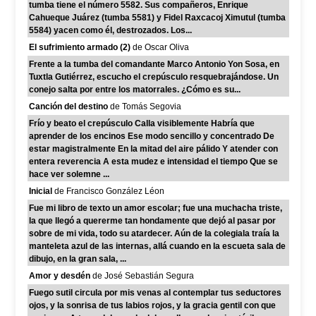
tumba tiene el número 5582. Sus compañeros, Enrique
Cahueque Juárez (tumba 5581) y Fidel Raxcacoj Ximutul (tumba
5584) yacen como él, destrozados. Los...
El sufrimiento armado (2)
de Oscar Oliva
Frente a la tumba del comandante Marco Antonio Yon Sosa, en
Tuxtla Gutiérrez, escucho el crepúsculo resquebrajándose. Un
conejo salta por entre los matorrales. ¿Cómo es su...
Canción del destino
de Tomás Segovia
Frío y beato el crepúsculo Calla visiblemente Habría que
aprender de los encinos Ese modo sencillo y concentrado De
estar magistralmente En la mitad del aire pálido Y atender con
entera reverencia A esta mudez e intensidad el tiempo Que se
hace ver solemne ...
Inicial
de Francisco González Léon
Fue mi libro de texto un amor escolar; fue una muchacha triste,
la que llegó a quererme tan hondamente que dejó al pasar por
sobre de mi vida, todo su atardecer. Aún de la colegiala traía la
manteleta azul de las internas, allá cuando en la escueta sala de
dibujo, en la gran sala, ...
Amor y desdén
de José Sebastián Segura
Fuego sutil circula por mis venas al contemplar tus seductores
ojos, y la sonrisa de tus labios rojos, y la gracia gentil con que