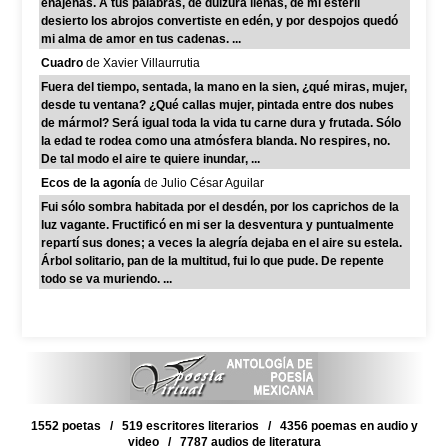
enajenas. A tus palabras, de dulzura llenas, de mi estéril
desierto los abrojos convertiste en edén, y por despojos quedó
mi alma de amor en tus cadenas. ...
Cuadro
de Xavier Villaurrutia
Fuera del tiempo, sentada, la mano en la sien, ¿qué miras, mujer,
desde tu ventana? ¿Qué callas mujer, pintada entre dos nubes
de mármol? Será igual toda la vida tu carne dura y frutada. Sólo
la edad te rodea como una atmósfera blanda. No respires, no.
De tal modo el aire te quiere inundar, ...
Ecos de la agonía
de Julio César Aguilar
Fui sólo sombra habitada por el desdén, por los caprichos de la
luz vagante. Fructificó en mi ser la desventura y puntualmente
repartí sus dones; a veces la alegría dejaba en el aire su estela.
Árbol solitario, pan de la multitud, fui lo que pude. De repente
todo se va muriendo. ...
1552 poetas / 519 escritores literarios / 4356 poemas en audio y
video / 7787 audios de literatura