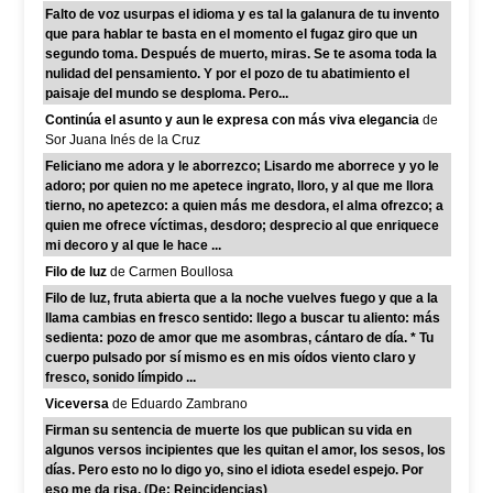
Falto de voz usurpas el idioma y es tal la galanura de tu invento
que para hablar te basta en el momento el fugaz giro que un
segundo toma. Después de muerto, miras. Se te asoma toda la
nulidad del pensamiento. Y por el pozo de tu abatimiento el
paisaje del mundo se desploma. Pero...
Continúa el asunto y aun le expresa con más viva elegancia
de
Sor Juana Inés de la Cruz
Feliciano me adora y le aborrezco; Lisardo me aborrece y yo le
adoro; por quien no me apetece ingrato, lloro, y al que me llora
tierno, no apetezco: a quien más me desdora, el alma ofrezco; a
quien me ofrece víctimas, desdoro; desprecio al que enriquece
mi decoro y al que le hace ...
Filo de luz
de Carmen Boullosa
Filo de luz, fruta abierta que a la noche vuelves fuego y que a la
llama cambias en fresco sentido: llego a buscar tu aliento: más
sedienta: pozo de amor que me asombras, cántaro de día. * Tu
cuerpo pulsado por sí mismo es en mis oídos viento claro y
fresco, sonido límpido ...
Viceversa
de Eduardo Zambrano
Firman su sentencia de muerte los que publican su vida en
algunos versos incipientes que les quitan el amor, los sesos, los
días. Pero esto no lo digo yo, sino el idiota esedel espejo. Por
eso me da risa. (De: Reincidencias)