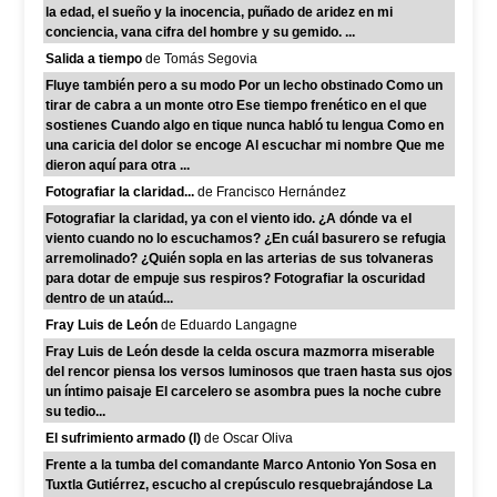
la edad, el sueño y la inocencia, puñado de aridez en mi
conciencia, vana cifra del hombre y su gemido. ...
Salida a tiempo
de Tomás Segovia
Fluye también pero a su modo Por un lecho obstinado Como un
tirar de cabra a un monte otro Ese tiempo frenético en el que
sostienes Cuando algo en tique nunca habló tu lengua Como en
una caricia del dolor se encoge Al escuchar mi nombre Que me
dieron aquí para otra ...
Fotografiar la claridad...
de Francisco Hernández
Fotografiar la claridad, ya con el viento ido. ¿A dónde va el
viento cuando no lo escuchamos? ¿En cuál basurero se refugia
arremolinado? ¿Quién sopla en las arterias de sus tolvaneras
para dotar de empuje sus respiros? Fotografiar la oscuridad
dentro de un ataúd...
Fray Luis de León
de Eduardo Langagne
Fray Luis de León desde la celda oscura mazmorra miserable
del rencor piensa los versos luminosos que traen hasta sus ojos
un íntimo paisaje El carcelero se asombra pues la noche cubre
su tedio...
El sufrimiento armado (I)
de Oscar Oliva
Frente a la tumba del comandante Marco Antonio Yon Sosa en
Tuxtla Gutiérrez, escucho al crepúsculo resquebrajándose La