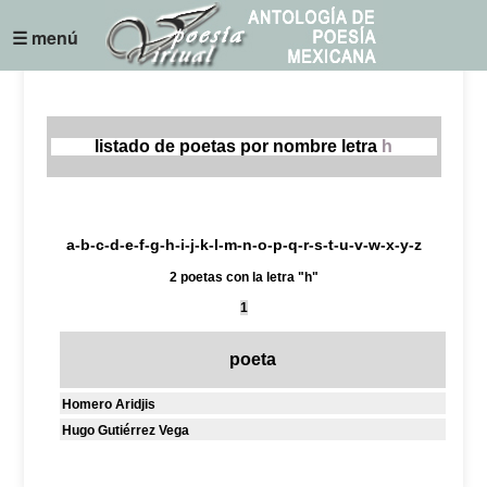
☰ menú
listado de poetas por nombre letra
h
a
-
b
-
c
-
d
-
e
-
f
-
g
-
h
-
i
-
j
-
k
-
l
-
m
-
n
-
o
-
p
-
q
-
r
-
s
-
t
-
u
-
v
-
w
-
x
-
y
-
z
2 poetas con la letra "h"
1
poeta
Homero Aridjis
Hugo Gutiérrez Vega