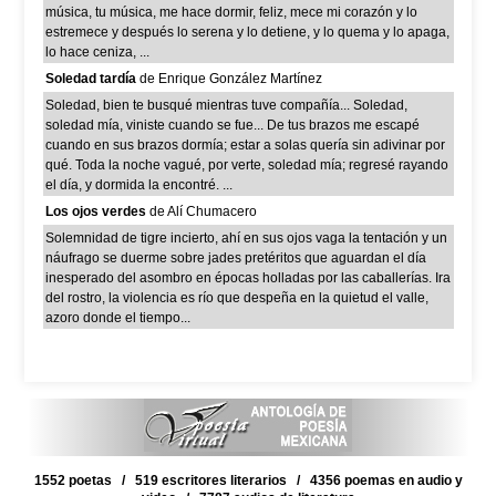
música, tu música, me hace dormir, feliz, mece mi corazón y lo
estremece y después lo serena y lo detiene, y lo quema y lo apaga,
lo hace ceniza, ...
Soledad tardía
de Enrique González Martínez
Soledad, bien te busqué mientras tuve compañía... Soledad,
soledad mía, viniste cuando se fue... De tus brazos me escapé
cuando en sus brazos dormía; estar a solas quería sin adivinar por
qué. Toda la noche vagué, por verte, soledad mía; regresé rayando
el día, y dormida la encontré. ...
Los ojos verdes
de Alí Chumacero
Solemnidad de tigre incierto, ahí en sus ojos vaga la tentación y un
náufrago se duerme sobre jades pretéritos que aguardan el día
inesperado del asombro en épocas holladas por las caballerías. Ira
del rostro, la violencia es río que despeña en la quietud el valle,
azoro donde el tiempo...
1552 poetas / 519 escritores literarios / 4356 poemas en audio y