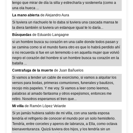
tengo que mirar de día la silla y estrecharla y sostenerla (como a
una ola hueca ...
La mano abierta
de Alejandro Aura
Si tuviera un riachuelo te lo daba si tuviera una cascada mansa te
la diera también si tuviera un estanque igual te lo daría...
Búsquedas
de Eduardo Langagne
si un hombre busca su corazón en una calle donde todos pasan y
se camina como si el mundo fuera otro es que lo habrá perdido ahí
o no recuerda si fue en un terremoto o en aquella mujer que volvió
negro el corazón del hombre si un hombre busca su corazón en la
batalla ...
Contrafuga de la muerte
de Juan Bañuelos
Si vamos a tender un cable de exorcismo, si vamos a alquilar los
versos para bodas, primeras comuniones, funerales y bautizos,
recojo mis papeles. Y me voy. Si vamos a leer como leemos,
palabras al amado fantasma y otros espejismos, entonces me
retiro. Nosotros esperamos el tren que...
Mi villa
de Ramón López Velarde
Si yo jamás hubiera salido de mi villa, con una santa esposa
tendría el refrigerio de conocer el mundo por un solo hemisferio.
Tendría, entre corceles y aperos de labranza, a Ella, como octava
bienaventuranza. Quizá tuviera dos hijos, y los tendría sin un