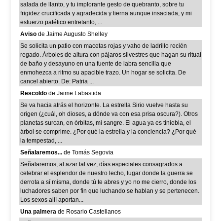
salada de llanto, y tu implorante gesto de quebranto, sobre tu
frigidez crucificada y agradecida y tierna aunque insaciada, y mi
esfuerzo patético entretanto, ...
Aviso
de Jaime Augusto Shelley
Se solicita un patio con macetas rojas y vaho de ladrillo recién
regado. Árboles de altura con pájaros silvestres que hagan su ritual
de baño y desayuno en una fuente de labra sencilla que
enmohezca a ritmo su apacible trazo. Un hogar se solicita. De
cancel abierto. De: Patria ...
Rescoldo
de Jaime Labastida
Se va hacia atrás el horizonte. La estrella Sirio vuelve hasta su
origen (¿cuál, oh dioses, a dónde va con esa prisa oscura?). Otros
planetas surcan, en órbitas, mi sangre. El agua ya es tiniebla, el
árbol se comprime. ¿Por qué la estrella y la conciencia? ¿Por qué
la tempestad, ...
Señalaremos...
de Tomás Segovia
Señalaremos, al azar tal vez, días especiales consagrados a
celebrar el esplendor de nuestro lecho, lugar donde la guerra se
derrota a sí misma, donde tú te abres y yo no me cierro, donde los
luchadores saben por fin que luchando se hablan y se pertenecen.
Los sexos allí aportan...
Una palmera
de Rosario Castellanos