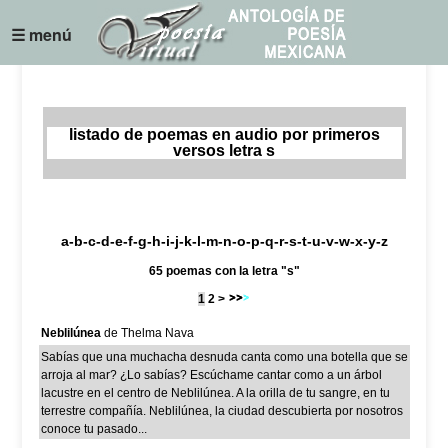
☰ menú
listado de poemas en audio por primeros
versos letra s
a
-
b
-
c
-
d
-
e
-
f
-
g
-
h
-
i
-
j
-k-
l
-
m
-
n
-
o
-
p
-
q
-
r
-
s
-
t
-
u
-
v
-w-
x
-
y
-z
65 poemas con la letra "s"
1
2
>
Neblilúnea
de Thelma Nava
Sabías que una muchacha desnuda canta como una botella que se
arroja al mar? ¿Lo sabías? Escúchame cantar como a un árbol
lacustre en el centro de Neblilúnea. A la orilla de tu sangre, en tu
terrestre compañía. Neblilúnea, la ciudad descubierta por nosotros
conoce tu pasado...