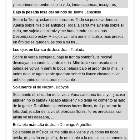
y los primeros nombres de la vida, tenues apenas, inseguros, ...
Bajo la pesada losa del mundo
de Jaime Labastida
Sobre la Tierra, estamos enterrados. Todo su peso cárdeno se
vuelca sobre mis pies antiguos. Toda la tierra me avienta sobre el
cielo, me sujeta en mi raíz y me hunde entre sus manos.
Despedazado estoy. Mis ojos van allá por el impulso, mas presos
en órbitas se quedan, asidos a su fin ...
Los ojos en blanco
de José Juan Tablada
Sobre la yerba estrujada, bajo la fronda sombría, te recliné
desmayada cuando la tarde moría. Miré tu faz sonrosada que
pálida se volvía, y sentí tu boca helada bajo el ardor de la mía... Y
antes de que agonizante quedara sobre tu flanco clavado el viril
anhelo, ¡miré en el supremo instante ...
Solamente él
de Nezahualcóyotl
Solamente él, el dador de la vida. Vana sabiduría tenía yo, ¿acaso
alguien no lo sabía? ¿acaso alguien? No tenía yo contento al lado
de la gente. Realidades preciosas haces llover, de ti proviene tu
felicidad, ¡dador de la vida!, olorosas flores, flores preciosas, con
ansia yo las deseaba, ...
En la ola más alta
de Juan Domingo Argüelles
Solamente la música, la melodía que viene y va como mi boca,
ávida, de pezón en pezón, de un monte a la otra cima; solamente la