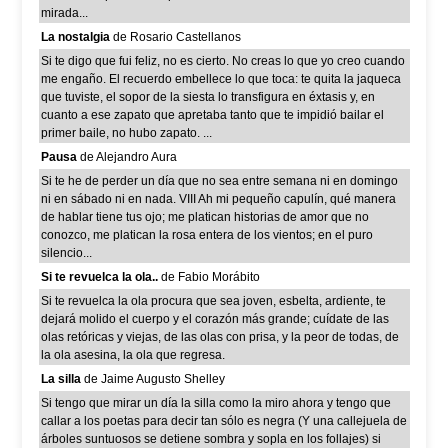
mirada...
La nostalgia
de Rosario Castellanos
Si te digo que fui feliz, no es cierto. No creas lo que yo creo cuando
me engaño. El recuerdo embellece lo que toca: te quita la jaqueca
que tuviste, el sopor de la siesta lo transfigura en éxtasis y, en
cuanto a ese zapato que apretaba tanto que te impidió bailar el
primer baile, no hubo zapato. ...
Pausa
de Alejandro Aura
Si te he de perder un día que no sea entre semana ni en domingo
ni en sábado ni en nada. VIII Ah mi pequeño capulín, qué manera
de hablar tiene tus ojo; me platican historias de amor que no
conozco, me platican la rosa entera de los vientos; en el puro
silencio...
Si te revuelca la ola..
de Fabio Morábito
Si te revuelca la ola procura que sea joven, esbelta, ardiente, te
dejará molido el cuerpo y el corazón más grande; cuídate de las
olas retóricas y viejas, de las olas con prisa, y la peor de todas, de
la ola asesina, la ola que regresa.
La silla
de Jaime Augusto Shelley
Si tengo que mirar un día la silla como la miro ahora y tengo que
callar a los poetas para decir tan sólo es negra (Y una callejuela de
árboles suntuosos se detiene sombra y sopla en los follajes) si