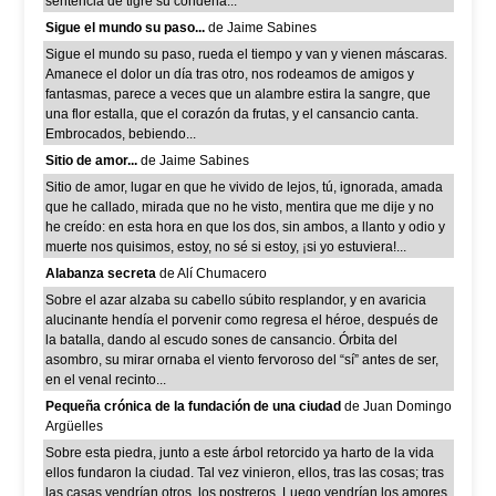
sentencia de tigre su condena...
Sigue el mundo su paso...
de Jaime Sabines
Sigue el mundo su paso, rueda el tiempo y van y vienen máscaras.
Amanece el dolor un día tras otro, nos rodeamos de amigos y
fantasmas, parece a veces que un alambre estira la sangre, que
una flor estalla, que el corazón da frutas, y el cansancio canta.
Embrocados, bebiendo...
Sitio de amor...
de Jaime Sabines
Sitio de amor, lugar en que he vivido de lejos, tú, ignorada, amada
que he callado, mirada que no he visto, mentira que me dije y no
he creído: en esta hora en que los dos, sin ambos, a llanto y odio y
muerte nos quisimos, estoy, no sé si estoy, ¡si yo estuviera!...
Alabanza secreta
de Alí Chumacero
Sobre el azar alzaba su cabello súbito resplandor, y en avaricia
alucinante hendía el porvenir como regresa el héroe, después de
la batalla, dando al escudo sones de cansancio. Órbita del
asombro, su mirar ornaba el viento fervoroso del “sí” antes de ser,
en el venal recinto...
Pequeña crónica de la fundación de una ciudad
de Juan Domingo
Argüelles
Sobre esta piedra, junto a este árbol retorcido ya harto de la vida
ellos fundaron la ciudad. Tal vez vinieron, ellos, tras las cosas; tras
las casas vendrían otros, los postreros. Luego vendrían los amores