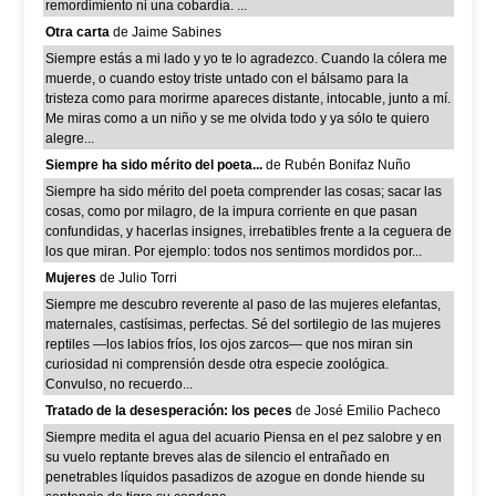
remordimiento ni una cobardía. ...
Otra carta
de Jaime Sabines
Siempre estás a mi lado y yo te lo agradezco. Cuando la cólera me
muerde, o cuando estoy triste untado con el bálsamo para la
tristeza como para morirme apareces distante, intocable, junto a mí.
Me miras como a un niño y se me olvida todo y ya sólo te quiero
alegre...
Siempre ha sido mérito del poeta...
de Rubén Bonifaz Nuño
Siempre ha sido mérito del poeta comprender las cosas; sacar las
cosas, como por milagro, de la impura corriente en que pasan
confundidas, y hacerlas insignes, irrebatibles frente a la ceguera de
los que miran. Por ejemplo: todos nos sentimos mordidos por...
Mujeres
de Julio Torri
Siempre me descubro reverente al paso de las mujeres elefantas,
maternales, castísimas, perfectas. Sé del sortilegio de las mujeres
reptiles —los labios fríos, los ojos zarcos— que nos miran sin
curiosidad ni comprensión desde otra especie zoológica.
Convulso, no recuerdo...
Tratado de la desesperación: los peces
de José Emilio Pacheco
Siempre medita el agua del acuario Piensa en el pez salobre y en
su vuelo reptante breves alas de silencio el entrañado en
penetrables líquidos pasadizos de azogue en donde hiende su