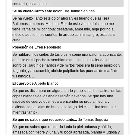
contrario, es tan dulce ...
Se ha vuelto llanto este dolor...
de Jaime Sabines
Se ha vuelto llanto este dolor ahora y es bueno que así sea.
Bailemos, amemos, Melibea. Flor de este viento dulce que me
tiene, rama de mi congoja: desátame, amor mío, hoja por hoja,
mécete aquí en mis sueños, te arropo con mi sangre, ésta es tu
cuna...
Posesión
de Efrén Rebolledo
Se nublaron los cielos de tus ojos, y como una paloma agonizante,
abatiste en mi pecho tu semblante que tino el rosicler de los
sonrojos. Jardín de nardos y de mirtos rojos era tu seno mórbido y
fragante, y al sucumbir, abriste palpitante las puertas de marfil de
tus hinojos. ...
El cuervo
de Alberto Blanco
Sé que es diciembre en alguna parte y que saltan los astros en las
copas blandas de los abetos recién nevados. Sé que hay una
especie de cuervo que llega a encender su propia mecha y
extiende lentas alas de humo a lo largo del cielo. Una tenue luz -
mientras tanto- ...
Sé que no sabes que recuerdo tanto...
de Tomás Segovia
Sé que no sabes que recuerdo tanto tu piel untuosa y pálida,
amasada con fiebre y luna, y tu boca abrasada, blanda y jugosa y