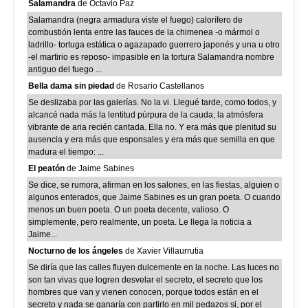
Salamandra
de Octavio Paz
Salamandra (negra armadura viste el fuego) calorífero de
combustión lenta entre las fauces de la chimenea -o mármol o
ladrillo- tortuga estática o agazapado guerrero japonés y una u otro
-el martirio es reposo- impasible en la tortura Salamandra nombre
antiguo del fuego ...
Bella dama sin piedad
de Rosario Castellanos
Se deslizaba por las galerías. No la vi. Llegué tarde, como todos, y
alcancé nada más la lentitud púrpura de la cauda; la atmósfera
vibrante de aria recién cantada. Ella no. Y era más que plenitud su
ausencia y era más que esponsales y era más que semilla en que
madura el tiempo: ...
El peatón
de Jaime Sabines
Se dice, se rumora, afirman en los salones, en las fiestas, alguien o
algunos enterados, que Jaime Sabines es un gran poeta. O cuando
menos un buen poeta. O un poeta decente, valioso. O
simplemente, pero realmente, un poeta. Le llega la noticia a
Jaime...
Nocturno de los ángeles
de Xavier Villaurrutia
Se diría que las calles fluyen dulcemente en la noche. Las luces no
son tan vivas que logren desvelar el secreto, el secreto que los
hombres que van y vienen conocen, porque todos están en el
secreto y nada se ganaría con partirlo en mil pedazos si, por el