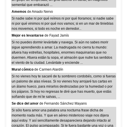
semental que embarazó ...
Amemos
de Amado Nervo
Si nadie sabe ni por qué reímos ni por qué lloramos; si nadie sabe
ni por qué vinimos ni por qué nos vamos; si en un mar de tinieblas
nos movemos, si todo es noche en derredor...
Mejor es levantarse
de Fayad Jamís
Si no puedes dormir levántate y navega. Si aún no sabes morir
sigue aprendiendo a amar. La madrugada no cierra tu mundo:
afuera hay estrellas, hospitales, enormes maquinarias que no
duermen. Afuera están tu sopa, el almacén que nutre tus sentidos
el viento de tu ciudad. Levántate y enciende ...
Mural cómico
de Carmen Alardín
Si no vienes hoy te sacaré de tu sombrero cordobés, como si fueras
un palomo de alas níveas. Si no vienes hoy arrojaré tus cartas en
un álamo hueco, para mirarlos destrozadas por la humedad o por
los pájaros. Si hoy no regresas te diré que has muerto, que estás
soñando que de mí te salvas, ...
Se dice del amor
de Fernando Sánchez Mayans
Si sólo fuera amor una palabra una nocturna frase dicha de
momento nada más. Y que en aéreo misterioso viaje nos dijera
aquí estoy. Y así sencillamente desapareciera dejando intacto al
corazón. El pulso acompasado. Si le fuera bastante una voz o una