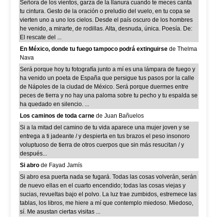
Señora de los vientos, garza de la llanura cuando te meces canta
tu cintura. Gesto de la oración o preludio del vuelo, en tu copa se
vierten uno a uno los cielos. Desde el país oscuro de los hombres
he venido, a mirarte, de rodillas. Alta, desnuda, única. Poesía. De:
El rescate del ...
En México, donde tu fuego tampoco podrá extinguirse
de Thelma
Nava
Será porque hoy tu fotografía junto a mí es una lámpara de fuego y
ha venido un poeta de España que persigue tus pasos por la calle
de Nápoles de la ciudad de México. Será porque duermes entre
peces de tierra y no hay una paloma sobre tu pecho y tu espalda se
ha quedado en silencio. ...
Los caminos de toda carne
de Juan Bañuelos
Si a la mitad del camino de tu vida aparece una mujer joven y se
entrega a ti jadeante / y despierta en tus brazos el peso insonoro
voluptuoso de tierra de otros cuerpos que sin más resucitan / y
después...
Si abro
de Fayad Jamís
Si abro esa puerta nada se fugará. Todas las cosas volverán, serán
de nuevo ellas en el cuarto encendido; todas las cosas viejas y
sucias, revueltas bajo el polvo. La luz trae zumbidos, estremece las
tablas, los libros, me hiere a mí que contemplo miedoso. Miedoso,
sí. Me asustan ciertas visitas ...