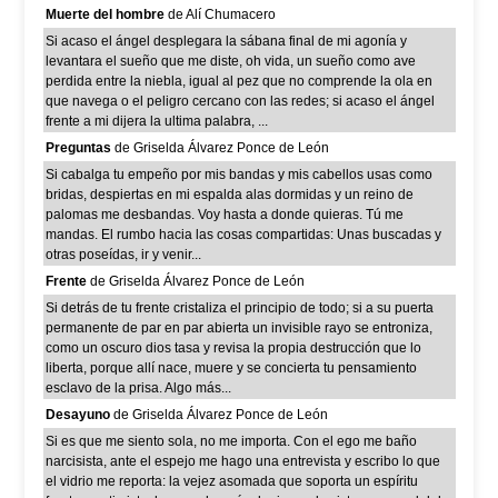
Muerte del hombre
de Alí Chumacero
Si acaso el ángel desplegara la sábana final de mi agonía y
levantara el sueño que me diste, oh vida, un sueño como ave
perdida entre la niebla, igual al pez que no comprende la ola en
que navega o el peligro cercano con las redes; si acaso el ángel
frente a mi dijera la ultima palabra, ...
Preguntas
de Griselda Álvarez Ponce de León
Si cabalga tu empeño por mis bandas y mis cabellos usas como
bridas, despiertas en mi espalda alas dormidas y un reino de
palomas me desbandas. Voy hasta a donde quieras. Tú me
mandas. El rumbo hacia las cosas compartidas: Unas buscadas y
otras poseídas, ir y venir...
Frente
de Griselda Álvarez Ponce de León
Si detrás de tu frente cristaliza el principio de todo; si a su puerta
permanente de par en par abierta un invisible rayo se entroniza,
como un oscuro dios tasa y revisa la propia destrucción que lo
liberta, porque allí nace, muere y se concierta tu pensamiento
esclavo de la prisa. Algo más...
Desayuno
de Griselda Álvarez Ponce de León
Si es que me siento sola, no me importa. Con el ego me baño
narcisista, ante el espejo me hago una entrevista y escribo lo que
el vidrio me reporta: la vejez asomada que soporta un espíritu