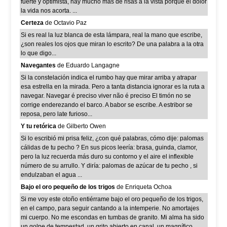
fuerte y optimista, hay mucho más de risas a la vista porque el dolor
la vida nos acorta. ...
Certeza
de Octavio Paz
Si es real la luz blanca de esta lámpara, real la mano que escribe,
¿son reales los ojos que miran lo escrito? De una palabra a la otra
lo que digo...
Navegantes
de Eduardo Langagne
Si la constelación indica el rumbo hay que mirar arriba y atrapar
esa estrella en la mirada. Pero a tanta distancia ignorar es la ruta a
navegar. Navegar é preciso viver não é preciso El timón no se
corrige enderezando el barco. A babor se escribe. A estribor se
reposa, pero late furioso...
Y tu retórica
de Gilberto Owen
Si lo escribió mi prisa feliz, ¿con qué palabras, cómo dije: palomas
cálidas de tu pecho ? En sus picos leería: brasa, guinda, clamor,
pero la luz recuerda más duro su contorno y el aire el inflexible
número de su arrullo. Y diría: palomas de azúcar de tu pecho , si
endulzaban el agua ...
Bajo el oro pequeño de los trigos
de Enriqueta Ochoa
Si me voy este otoño entiérrame bajo el oro pequeño de los trigos,
en el campo, para seguir cantando a la intemperie. No amortajes
mi cuerpo. No me escondas en tumbas de granito. Mi alma ha sido
un golpe de tempestad, un grito abierto en canal, un magnífico