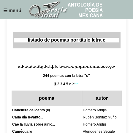
☰ menú
listado de poemas por título letra c
a
-
b
-
c
-
d
-
e
-
f
-
g
-
h
-
i
-
j
-
k
-
l
-
m
-
n
-
o
-
p
-
q
-
r
-
s
-
t
-
u
-
v
-w-
x
-
y
-z
244 poemas con la letra "c"
1
2
3
4
5
>
poema
autor
Cabellera del canto (II)
Homero Aridjis
Cada día levanto...
Rubén Bonifaz Nuño
Cae la lluvia sobre junio...
Homero Aridjis
Camécuaro
Atenógenes Segale