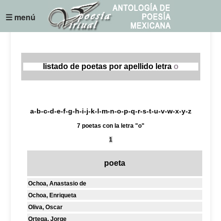
☰ menú
listado de poetas por apellido letra
o
a
-
b
-
c
-
d
-
e
-
f
-
g
-
h
-
i
-
j
-
k
-
l
-
m
-
n
-
o
-
p
-
q
-
r
-
s
-
t
-
u
-
v
-
w
-
x
-
y
-
z
7 poetas con la letra "o"
1
poeta
Ochoa, Anastasio de
Ochoa, Enriqueta
Oliva, Oscar
Ortega, Jorge