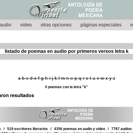
audio
video
otras opciones
páginas especiales
e
listado de poemas en audio por primeros versos letra k
a
-
b
-
c
-
d
-
e
-
f
-
g
-
h
-
i
-
j
-k-
l
-
m
-
n
-
o
-
p
-
q
-
r
-
s
-
t
-
u
-
v
-w-
x
-
y
-z
0 poemas con la letra "k"
aron resultados
 / 519 escritores literarios / 4356 poemas en audio y video / 7787 audios d