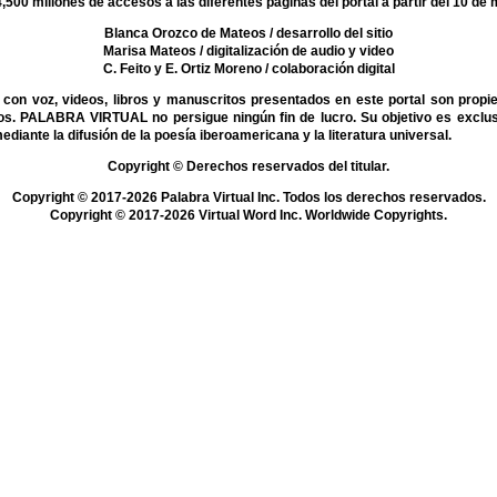
,500 millones de accesos a las diferentes páginas del portal a partir del 10 de
Blanca Orozco de Mateos
/ desarrollo del sitio
Marisa Mateos
/ digitalización de audio y video
C. Feito y E. Ortiz Moreno
/ colaboración digital
on voz, videos, libros y manuscritos presentados en este portal son propi
mos. PALABRA VIRTUAL no persigue ningún fin de lucro. Su objetivo es exclu
mediante la difusión de la poesía iberoamericana y la literatura universal.
Copyright © Derechos reservados del titular.
Copyright © 2017-2026 Palabra Virtual Inc. Todos los derechos reservados.
Copyright © 2017-2026 Virtual Word Inc. Worldwide Copyrights.