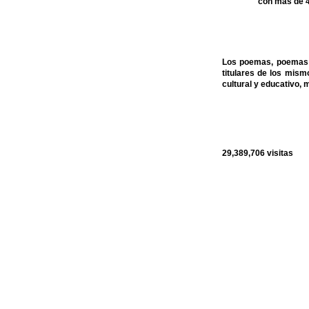
con más de 4
Los poemas, poemas c
titulares de los mis
cultural y educativo, 
29,389,706
visitas