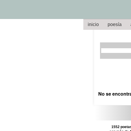
inicio
poesía
No se encontr
1552 poetas