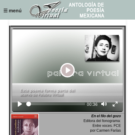
☰ menú
Play
Seek
Current
00:36
time
En el filo del gozo
Editora del fonograma:
Entre voces. FCE
por Carmen Farías