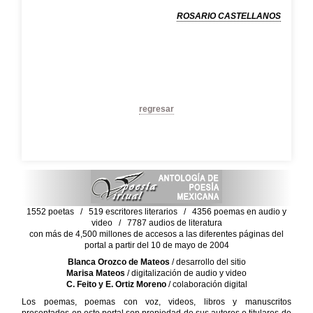
ROSARIO CASTELLANOS
regresar
1552 poetas / 519 escritores literarios / 4356 poemas en audio y
video / 7787 audios de literatura
con más de 4,500 millones de accesos a las diferentes páginas del
portal a partir del 10 de mayo de 2004
Blanca Orozco de Mateos
/ desarrollo del sitio
Marisa Mateos
/ digitalización de audio y video
C. Feito y E. Ortiz Moreno
/ colaboración digital
Los poemas, poemas con voz, videos, libros y manuscritos
presentados en este portal son propiedad de sus autores o titulares de