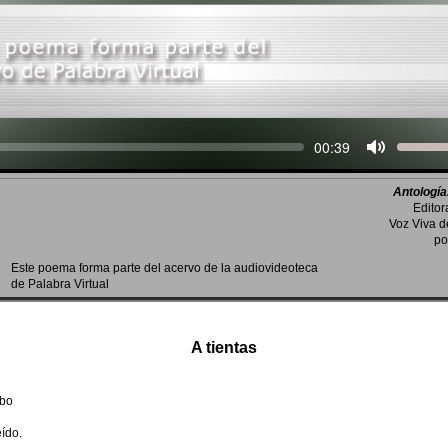
Seek
Current
00:39
time
Antología
Editor
Voz Viva 
po
Este poema forma parte del acervo de la audiovideoteca
de Palabra Virtual
A tientas
ibo
ído.