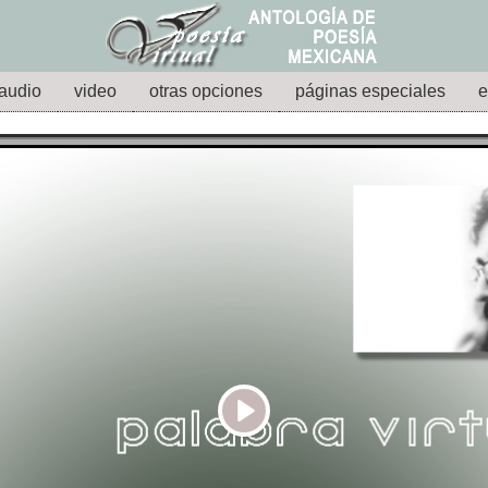
audio
video
otras opciones
páginas especiales
e
Play