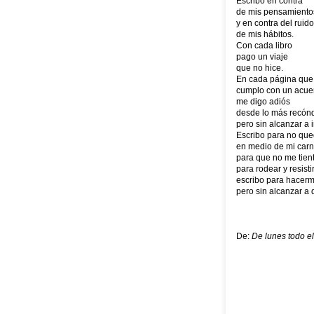
Escribo en contra
de mis pensamiento
y en contra del ruido
de mis hábitos.
Con cada libro
pago un viaje
que no hice.
En cada página que
cumplo con un acue
me digo adiós
desde lo más recónd
pero sin alcanzar a i
Escribo para no que
en medio de mi carn
para que no me tient
para rodear y resistir
escribo para hacerm
pero sin alcanzar a
De:
De lunes todo e