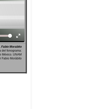
Volume
. Fabio Morabito
a del fonograma:
de México. UNAM
r Fabio Morábito