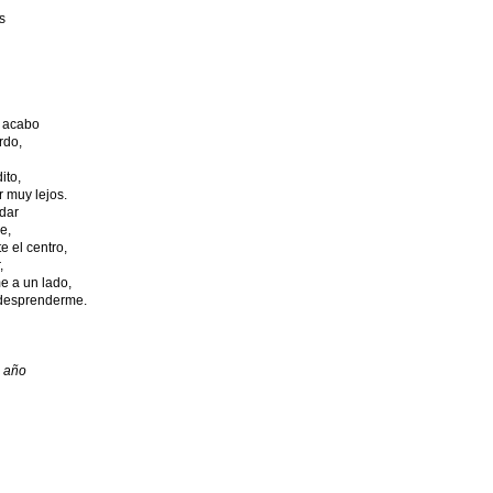
s
 acabo
rdo,
ito,
r muy lejos.
dar
e,
e el centro,
,
e a un lado,
 desprenderme.
l año